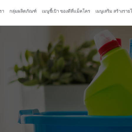
รา
กลุ่มผลิตภัณฑ์
เมนูชี้เป้า ของดีที่แม็คโคร
เมนูเสริม สร้างรายไ