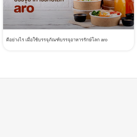
ดีอย่างไร เมื่อใช้บรรจุภัณฑ์บรรจุอาหารรักษ์โลก aro