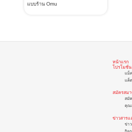
แบบร้าน Omu
หน้าแรก
โปรโมชั่น
แม็
แค็
สมัครสมา
สมั
คุณส
ข่าวสารแ
ข่าว
กิจก