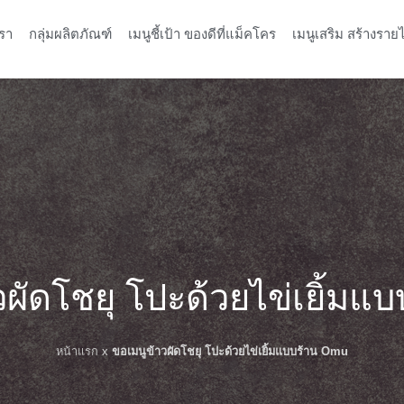
รา
กลุ่มผลิตภัณฑ์
เมนูชี้เป้า ของดีที่แม็คโคร
เมนูเสริม สร้างรายไ
วผัดโชยุ โปะด้วยไข่เยิ้มแ
หน้าแรก
x
ขอเมนูข้าวผัดโชยุ โปะด้วยไข่เยิ้มแบบร้าน Omu