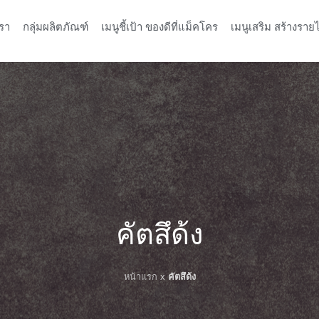
รา
กลุ่มผลิตภัณฑ์
เมนูชี้เป้า ของดีที่แม็คโคร
เมนูเสริม สร้างรายไ
คัตสึด้ง
หน้าแรก
x
คัตสึด้ง