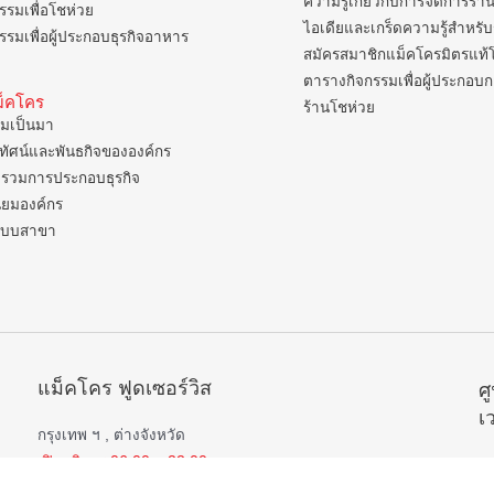
ความรู้เกี่ยวกับการจัดการร้า
รรมเพื่อโชห่วย
ไอเดียและเกร็ดความรู้สำหรับ
รรมเพื่อผู้ประกอบธุรกิจอาหาร
สมัครสมาชิกแม็คโครมิตรแท้
ตารางกิจกรรมเพื่อผู้ประกอบ
แม็คโคร
ร้านโชห่วย
มเป็นมา
ยทัศน์และพันธกิจขององค์กร
รวมการประกอบธุรกิจ
ิยมองค์กร
แบบสาขา
แม็คโคร ฟูดเซอร์วิส
ศ
เ
กรุงเทพ ฯ , ต่างจังหวัด
เปิดบริการ 06.00 – 22.00 น.
 ,
ยกเว้น
สาขาป่าตอง , อมตะนคร , หิวหิน