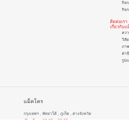
กิจก
กิจก
ติดต่อเรา
เกี่ยวกับ
ควา
วิสั
ภาพ
ค่าน
รูป
แม็คโคร
กรุงเทพฯ , พัทยาใต้ , ภูเก็ต , ต่างจังหวัด
เปิดบริการ 06.00 – 22.00 น.
ยกเว้น
สาขาชลบุรี , บ่อวิน , หาดใหญ่ , สมุทรสาคร , กาญจนบุรี