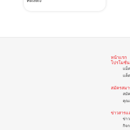
คัตสึด้ง
หน้าแรก
โปรโมชั่น
แม็
แค็
สมัครสมา
สมั
คุณส
ข่าวสารแ
ข่าว
กิจก