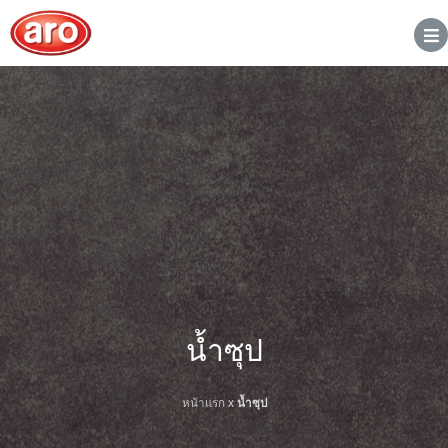
น้ำซุป
หน้าแรก
x
น้ำซุป