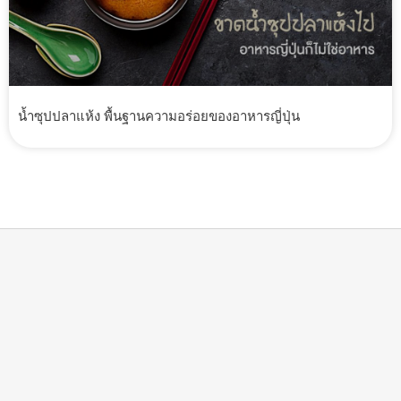
น้ำซุปปลาแห้ง พื้นฐานความอร่อยของอาหารญี่ปุ่น