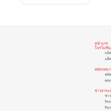
หน้าแรก
โปรโมชั่น
แม็
แค็
สมัครสมา
สมั
คุณส
ข่าวสารแ
ข่าว
กิจก
กิจก