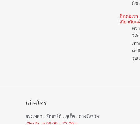
กิจก
ติดต่อเรา
เกี่ยวกับ
ควา
วิสั
ภาพ
ค่าน
รูป
แม็คโคร
กรุงเทพฯ , พัทยาใต้ , ภูเก็ต , ต่างจังหวัด
เปิดบริการ 06.00 – 22.00 น.
ยกเว้น
สาขาชลบุรี , บ่อวิน , หาดใหญ่ , สมุทรสาคร , กาญจนบุรี
นครปฐม , เพชรบุรี , ประจวบคิรีขันธ์ , ปราณบุรี , ตรัง ,