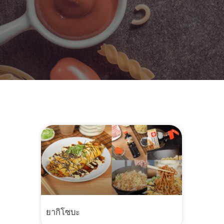
ยากิโซบะ