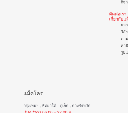
กิจก
ติดต่อเรา
เกี่ยวกับ
ควา
วิสั
ภาพ
ค่าน
รูป
แม็คโคร
กรุงเทพฯ , พัทยาใต้ , ภูเก็ต , ต่างจังหวัด
เปิดบริการ 06.00 – 22.00 น.
ยกเว้น
สาขาชลบุรี , บ่อวิน , หาดใหญ่ , สมุทรสาคร , กาญจนบุรี
นครปฐม , เพชรบุรี , ประจวบคิรีขันธ์ , ปราณบุรี , ตรัง ,