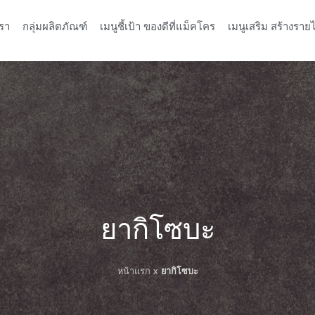
รา
กลุ่มผลิตภัณฑ์
เมนูชี้เป้า ของดีที่แม็คโคร
เมนูเสริม สร้างรายไ
ยากิโซบะ
หน้าแรก
x
ยากิโซบะ