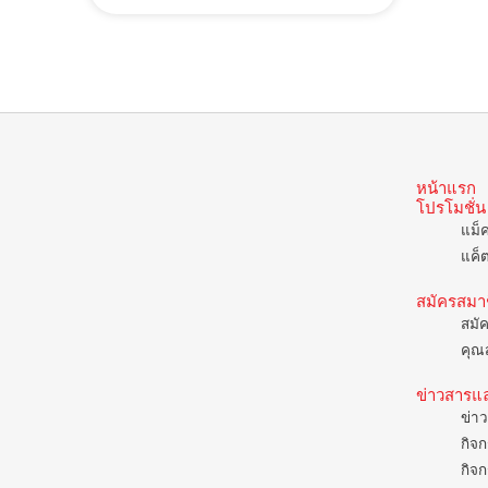
หน้าแรก
โปรโมชั่น
แม็
แค็
สมัครสมา
สมั
คุณส
ข่าวสารแ
ข่าว
กิจก
กิจก