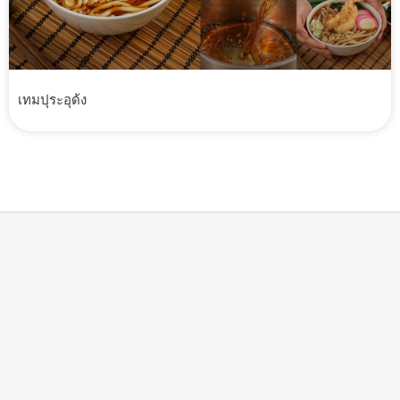
เทมปุระอุด้ง