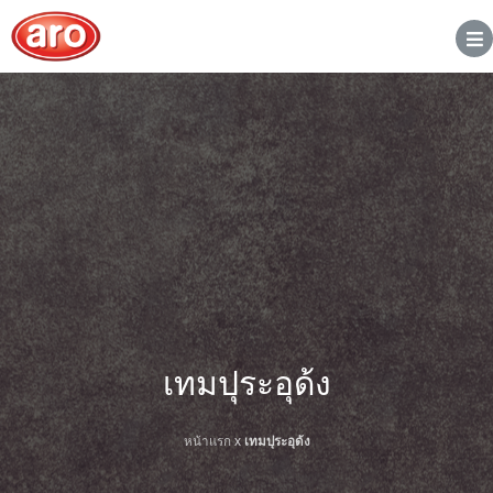
เทมปุระอุด้ง
หน้าแรก
x
เทมปุระอุด้ง