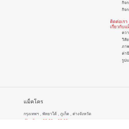
กิจก
กิจก
ติดต่อเรา
เกี่ยวกับ
ควา
วิสั
ภาพ
ค่าน
รูป
แม็คโคร
กรุงเทพฯ , พัทยาใต้ , ภูเก็ต , ต่างจังหวัด
เปิดบริการ 06.00 – 22.00 น.
ยกเว้น
สาขาชลบุรี , บ่อวิน , หาดใหญ่ , สมุทรสาคร , กาญจนบุรี