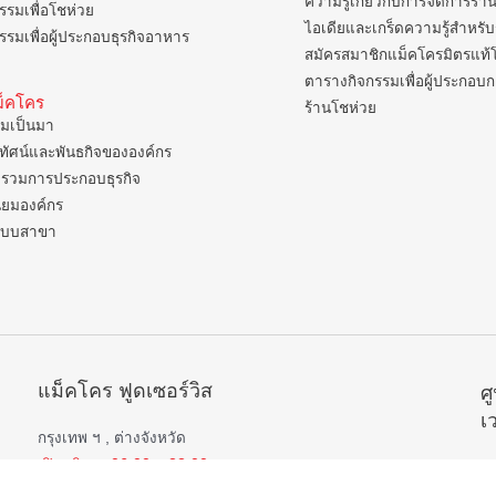
ความรู้เกี่ยวกับการจัดการร้า
รรมเพื่อโชห่วย
ไอเดียและเกร็ดความรู้สำหรับ
รรมเพื่อผู้ประกอบธุรกิจอาหาร
สมัครสมาชิกแม็คโครมิตรแท้
ตารางกิจกรรมเพื่อผู้ประกอบ
แม็คโคร
ร้านโชห่วย
มเป็นมา
ยทัศน์และพันธกิจขององค์กร
รวมการประกอบธุรกิจ
ิยมองค์กร
แบบสาขา
แม็คโคร ฟูดเซอร์วิส
ศ
เ
กรุงเทพ ฯ , ต่างจังหวัด
เปิดบริการ 06.00 – 22.00 น.
 ,
ยกเว้น
สาขาป่าตอง , อมตะนคร , หิวหิน