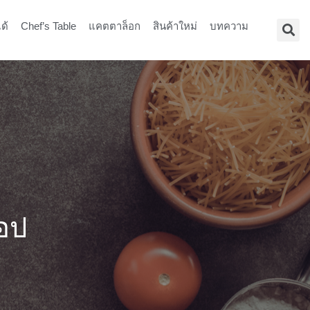
ด้
Chef’s Table
แคตตาล็อก
สินค้าใหม่
บทความ
๊อป