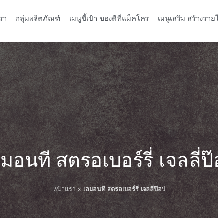
รา
กลุ่มผลิตภัณฑ์
เมนูชี้เป้า ของดีที่แม็คโคร
เมนูเสริม สร้างรายไ
มอนที สตรอเบอร์รี่ เจลลี่ป
หน้าแรก
x
เลมอนที สตรอเบอร์รี่ เจลลี่ป๊อป