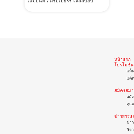
เลมอนที สตรอเบอร์รี่ เจลลี่ป๊อป
หน้าแรก
โปรโมชั่น
แม็
แค็
สมัครสมา
สมั
คุณส
ข่าวสารแ
ข่าว
กิจก