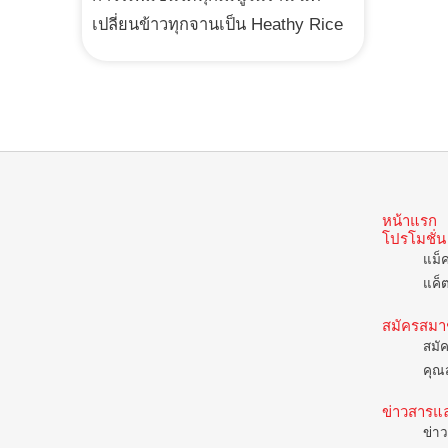
เปลี่ยนข้าวทุกจานเป็น Heathy Rice
หน้าแรก
โปรโมชั่น
แม็
แค็
สมัครสมา
สมั
คุณส
ข่าวสารแ
ข่าว