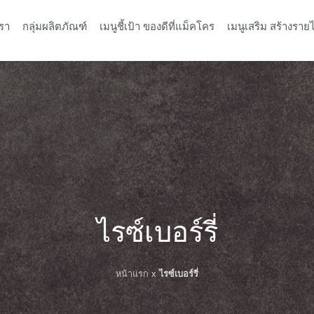
รา
กลุ่มผลิตภัณฑ์
เมนูชี้เป้า ของดีที่แม็คโคร
เมนูเสริม สร้างรายไ
ไรซ์เบอร์รี่
หน้าแรก
x
ไรซ์เบอร์รี่