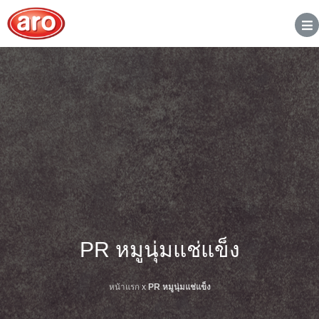
PR หมูนุ่มแช่แข็ง
หน้าแรก
x
PR หมูนุ่มแช่แข็ง