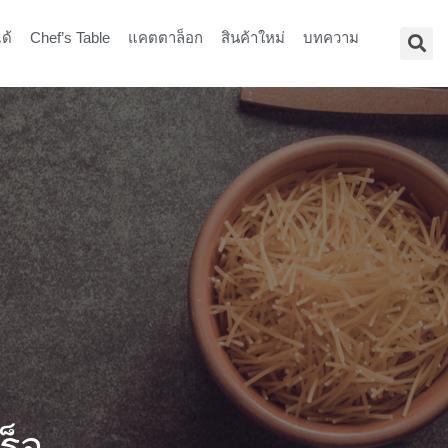
ด้
Chef’s Table
แคตตาล็อก
สินค้าใหม่
บทความ
ร็จ