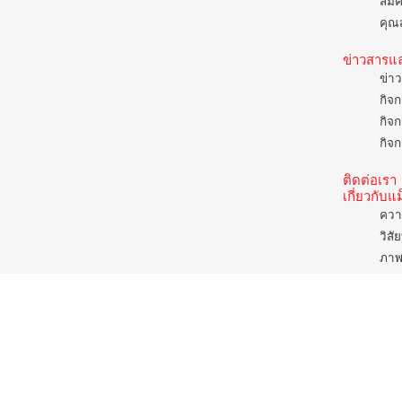
สมั
คุณส
ข่าวสารแ
ข่าว
กิจก
กิจก
กิจก
ติดต่อเรา
เกี่ยวกับ
ควา
วิสั
ภาพ
ค่าน
รูป