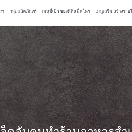
รา
กลุ่มผลิตภัณฑ์
เมนูชี้เป้า ของดีที่แม็คโคร
เมนูเสริม สร้างรายไ
ล็ดลับคนทำร้านอาหารสำเ