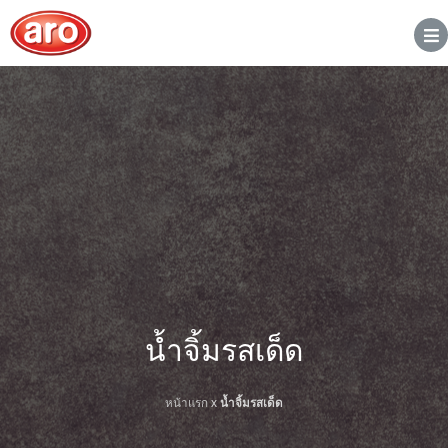
น้ำจิ้มรสเด็ด
หน้าแรก
x
น้ำจิ้มรสเด็ด