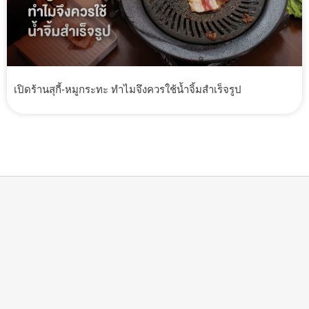
เปิดร้านสุกี้-หมูกระทะ ทำไมจึงควรใช้น้ำจิ้มสำเร็จรูป