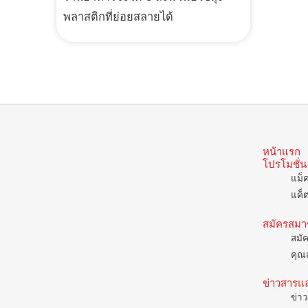
พลาสติกที่ย่อยสลายได้
หน้าแรก
โปรโมชั่น
แม็
แค็
สมัครสมา
สมั
คุณส
ข่าวสารแ
ข่าว