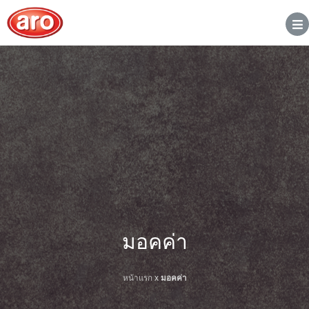
มอคค่า
หน้าแรก
x
มอคค่า