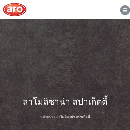
ลาโมลิซาน่า สปาเก็ตตี้
หน้าแรก
x
ลาโมลิซาน่า สปาเก็ตตี้