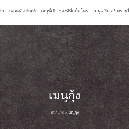
รา
กลุ่มผลิตภัณฑ์
เมนูชี้เป้า ของดีที่แม็คโคร
เมนูเสริม สร้างรายไ
เมนูกุ้ง
หน้าแรก
x
เมนูกุ้ง