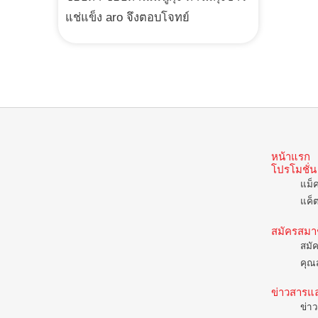
แช่แข็ง aro จึงตอบโจทย์
หน้าแรก
โปรโมชั่น
แม็
แค็
สมัครสมา
สมั
คุณส
ข่าวสารแ
ข่าว