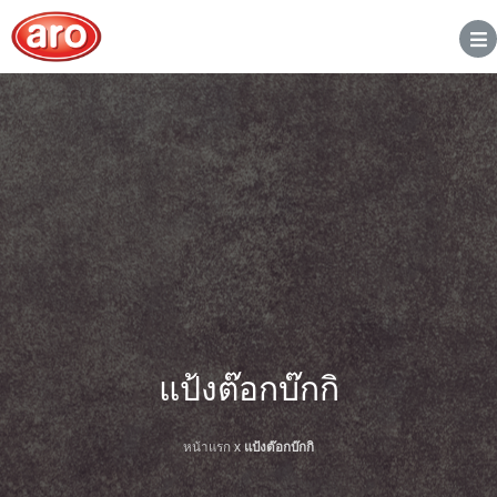
แป้งต๊อกบ๊กกิ
หน้าแรก
x
แป้งต๊อกบ๊กกิ