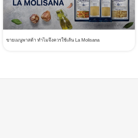
ขายเมนูพาสต้า ทำไมจึงควรใช้เส้น La Molisana