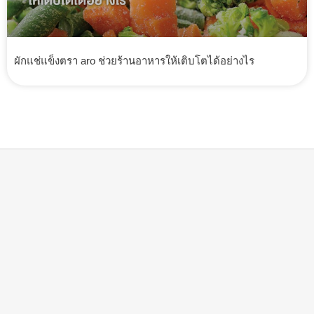
ผักแช่แข็งตรา aro ช่วยร้านอาหารให้เติบโตได้อย่างไร