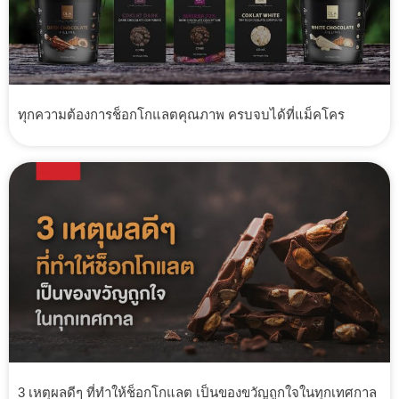
ทุกความต้องการช็อกโกแลตคุณภาพ ครบจบได้ที่แม็คโคร
3 เหตุผลดีๆ ที่ทำให้ช็อกโกแลต เป็นของขวัญถูกใจในทุกเทศกาล