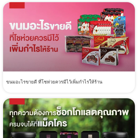
ขนมอะไรขายดี ที่โชห่วยควรมีไว้เพิ่มกำไรให้ร้าน