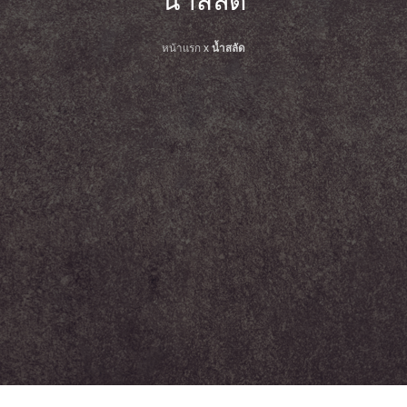
น้ำสลัด
หน้าแรก
x
น้ำสลัด