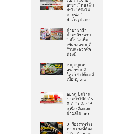
เปิดร้านขาย
อาหารไทย เพิ่ม
กำไรให้ปังได้
ด้วยซอส
สำเร็จรูป aro
น้ำยาซักผ้า-
น้ำยาล้างจาน
ไวกิ้ง ไอเท็ม
เพิ่มยอดขายที่
ร้านสะดวกซื้อ
ต้องมี
เมนูหมูแสน
อร่อยขายดี
ใครก็ทำได้แค่มี
เนื้อหมู aro
อยากเปิดร้าน
ขายน้ำให้กำไร
ดี ทำไมต้องใช้
เครื่องดื่มและ
น้ำผลไม้ aro
3 เรื่องสาหร่าย
ทะเลย่างที่ต้อง
ใส่ใจ ถ้าอยาก