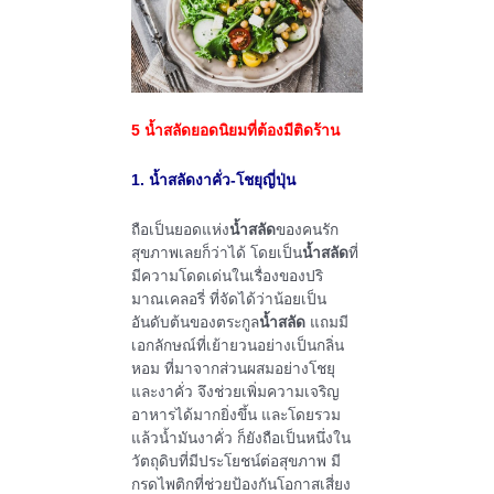
5 น้ำสลัดยอดนิยมที่ต้องมีติดร้าน
1. น้ำสลัดงาคั่ว-โชยุญี่ปุ่น
ถือเป็นยอดแห่ง
น้ำสลัด
ของคนรัก
สุขภาพเลยก็ว่าได้ โดยเป็น
น้ำสลัด
ที่
มีความโดดเด่นในเรื่องของปริ
มาณเคลอรี่ ที่จัดได้ว่าน้อยเป็น
อันดับต้นของตระกูล
น้ำสลัด
แถมมี
เอกลักษณ์ที่เย้ายวนอย่างเป็นกลิ่น
หอม ที่มาจากส่วนผสมอย่างโชยุ
และงาคั่ว จึงช่วยเพิ่มความเจริญ
อาหารได้มากยิ่งขึ้น และโดยรวม
แล้วน้ำมันงาคั่ว ก็ยังถือเป็นหนึ่งใน
วัตถุดิบที่มีประโยชน์ต่อสุขภาพ มี
กรดไพติกที่ช่วยป้องกันโอกาสเสี่ยง