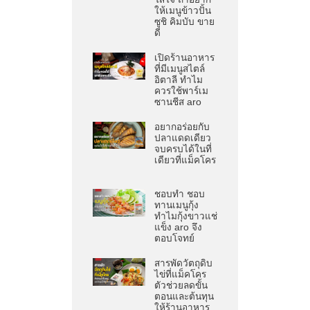
ให้เมนูข้าวปั้น
ซูชิ คิมบับ ขาย
ดี
เปิดร้านอาหาร
ที่มีเมนูสไตล์
อิตาลี ทำไม
ควรใช้พาร์เม
ซานชีส aro
อยากอร่อยกับ
ปลาแดดเดียว
จบครบได้ในที่
เดียวที่แม็คโคร
ชอบทำ ชอบ
ทานเมนูกุ้ง
ทำไมกุ้งขาวแช่
แข็ง aro จึง
ตอบโจทย์
สารพัดวัตถุดิบ
ไข่ที่แม็คโคร
ตัวช่วยลดขั้น
ตอนและต้นทุน
ให้ร้านอาหาร