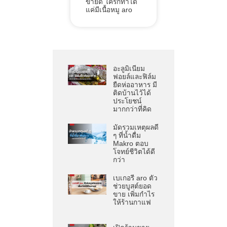
ขายดี ใครก็ทำได้
แค่มีเนื้อหมู aro
อะลูมิเนียม
ฟอยล์และฟิล์ม
ยืดห่ออาหาร มี
ติดบ้านไว้ได้
ประโยชน์
มากกว่าที่คิด
มัดรวมเหตุผลดี
ๆ ที่น้ำดื่ม
Makro ตอบ
โจทย์ชีวิตได้ดี
กว่า
เบเกอรี aro ตัว
ช่วยบูสต์ยอด
ขาย เพิ่มกำไร
ให้ร้านกาแฟ