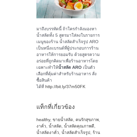
มาถึงบรรทัดนี้ ถ้าใครกำลังมองหา
น้ำสลัดทั้ง 5 สูตรมาใส่ลงในรายการ
เมนูของร้าน น้ำสลัดสำเร็จรูป ARO
เป็นหนึ่งแบรนด์ที่ผู้ประกอบการร้าน
อาหารให้การยอมรับ ด้วยสูตรความ
อร่อยที่ถูกคิดมาเพื่อร้านอาหารโดย
เฉพาะทำให้
น้ำสลัด ARO
เป็นตัว
เลือกที่คุ้มค่าสำหรับร้านอาหาร สั่ง
ซื้อสินค้า
ได้ที่
http://bit.ly/37m50FK
แท็กที่เกี่ยวข้อง
healthy
,
ขายน้ำสลัด
,
คนรักสุขภาพ
,
งาคั่ว
,
น้ำสลัด
,
น้ำสลัดคุณภาพดี
,
น้ำสลัดงาคั่ว
,
น้ำสลัดสำเร็จรูป
,
ร้าน