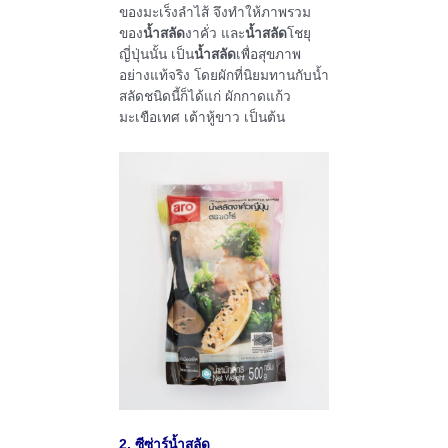
ของมะเร็งลำไส้ จึงทำให้ภาพรวม
ของ
น้ำสลัด
งาคั่ว และ
น้ำสลัด
โชยุ
ญี่ปุ่นนั้น เป็น
น้ำสลัด
เพื่อสุขภาพ
อย่างแท้จริง โดยผักที่นิยมทานกับน้ำ
สลัดชนิดนี้ก็ได้แก่ ผักกาดแก้ว
มะเขือเทศ เต้าหู้ขาว เป็นต้น
2. ซีซ่าร์น้ำสลัด