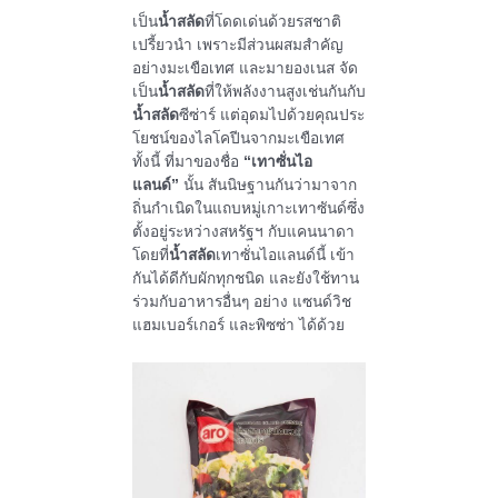
เป็น
น้ำสลัด
ที่โดดเด่นด้วยรสชาติ
เปรี้ยวนำ เพราะมีส่วนผสมสำคัญ
อย่างมะเขือเทศ และมายองเนส จัด
เป็น
น้ำสลัด
ที่ให้พลังงานสูงเช่นกันกับ
น้ำสลัด
ซีซ่าร์ แต่อุดมไปด้วยคุณประ
โยชน์ของไลโคปีนจากมะเขือเทศ
ทั้งนี้ ที่มาของชื่อ
“เทาซั่นไอ
แลนด์”
นั้น สันนิษฐานกันว่ามาจาก
ถิ่นกำเนิดในแถบหมู่เกาะเทาซันด์ซึ่ง
ตั้งอยู่ระหว่างสหรัฐฯ กับแคนนาดา
โดยที่
น้ำสลัด
เทาซั่นไอแลนด์นี้ เข้า
กันได้ดีกับผักทุกชนิด และยังใช้ทาน
ร่วมกับอาหารอื่นๆ อย่าง แซนด์วิช
แฮมเบอร์เกอร์ และพิซซ่า ได้ด้วย