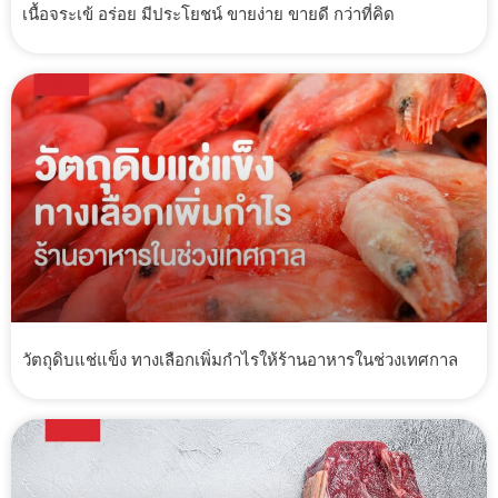
เนื้อจระเข้ อร่อย มีประโยชน์ ขายง่าย ขายดี กว่าที่คิด
วัตถุดิบแช่แข็ง ทางเลือกเพิ่มกำไรให้ร้านอาหารในช่วงเทศกาล