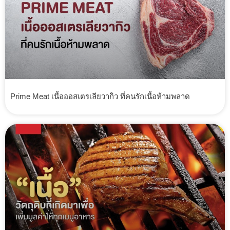
Prime Meat เนื้อออสเตรเลียวากิว ที่คนรักเนื้อห้ามพลาด