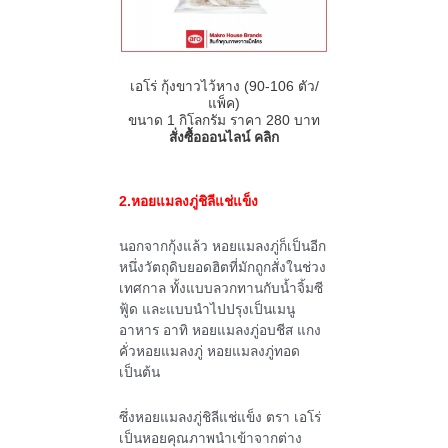
เอโร่ กุ้งขาวไว้หาง (
90-106
ตัว
/
แพ็ค)
ขนาด
1
กิโลกรัม ราคา
280
บาท
สั่งซื้อออนไลน์ คลิก
2.หอยแมลงภู่ชิลีแช่แข็ง
นอกจากกุ้งแล้ว หอยแมลงภู่ก็เป็นอีก
หนึ่งวัตถุดิบยอดฮิตที่มักถูกสั่งในช่วง
เทศกาล ทั้งแบบลวกทานกับน้ำจิ้มซี
ฟู้ด และแบบนำไปปรุงเป็นเมนู
อาหาร อาทิ หอยแมลงภู่อบชีส แกง
คั่วหอยแมลงภู่ หอยแมลงภู่ทอด
เป็นต้น
ซึ่งหอยแมลงภู่ชิลีแช่แข็ง ตรา เอโร่
เป็นหอยคุณภาพนำเข้าจากต่าง