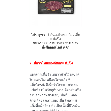
โปร บุชเชอร์ สันคอไทยวากิวสเต็ก
แช่แข็ง
ขนาด
300
กรัม ราคา
310
บาท
สั่งซื้อออนไลน์ คลิก
7.เนื้อวัว
ไทยแองกัส
บดแช่แข็ง
นอกจากเนื้อวัวไทยวากิวที่มีรสชาติ
โดดเด่นไม่เหมือนใครแล้ว ที่
แม็คโครยังมีเนื้อวัว
ไทยแองกัส
บด
แช่แข็ง เป็นวัตถุดิบทางเลือกสำหรับ
ร้านอาหารที่ขายเมนูเนื้อเป็นหลัก
ด้วย โดยจุด
เด่น
ของเนื้อวัวบดแช่
แข็งที่แม็คโคร คือเป็นเนื้อที่มีไขมัน
แทรกสูงระดับ
MS4+
ผ่าน