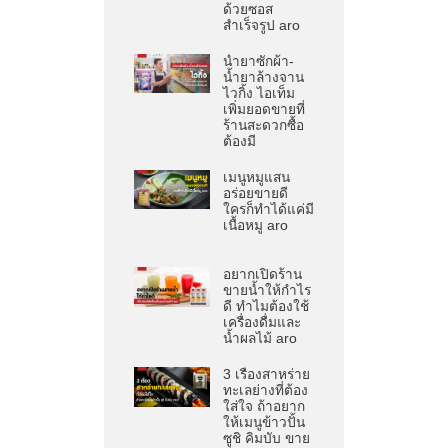
ด้วยซอส
สำเร็จรูป aro
น้ำยาซักผ้า-
น้ำยาล้างจาน
ไวกิ้ง ไอเท็ม
เพิ่มยอดขายที่
ร้านสะดวกซื้อ
ต้องมี
เมนูหมูแสน
อร่อยขายดี
ใครก็ทำได้แค่มี
เนื้อหมู aro
อยากเปิดร้าน
ขายน้ำให้กำไร
ดี ทำไมต้องใช้
เครื่องดื่มและ
น้ำผลไม้ aro
3 เรื่องสาหร่าย
ทะเลย่างที่ต้อง
ใส่ใจ ถ้าอยาก
ให้เมนูข้าวปั้น
ซูชิ คิมบับ ขาย