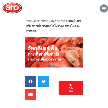
หน้าแรก
x
บทความและข่าวสาร
x
วัตถุดิบแช่
แข็ง ทางเลือกเพิ่มกำไรให้ร้านอาหารในช่วง
เทศกาล
🔊
กด
ฟัง