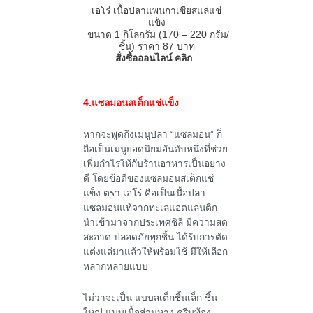
เอโร่ เนื้อปลาแพนกาเซียสแล่แช่
แข็ง
ขนาด
1
กิโลกรัม
(
170 – 220
กรัม
/
ชิ้น)
ราคา
87
บาท
สั่งซื้อออนไลน์ คลิก
4.แซลมอนสเต็กแช่แข็ง
หากจะพูดถึงเมนูปลา “แซลมอน” ก็
ถือเป็นเมนูยอดนิยมอันดับหนึ่งที่ช่วย
เพิ่มกำไรให้กับร้านอาหารเป็นอย่าง
ดี โดยข้อดีของแซลมอนสเต็กแช่
แข็ง ตรา เอโร่ คือเป็นเนื้อปลา
แซลมอนแท้จากทะเลแอตแลนติก
นำเข้ามาจากประเทศชิลี มีความสด
สะอาด ปลอดภัยทุกชิ้น ได้รับการตัด
แต่งแล่มาแล้วให้พร้อมใช้ มีให้เลือก
หลากหลายแบบ
ไม่ว่าจะเป็น แบบสเต็กชิ้นเล็ก ชิ้น
ใหญ่ แบบเนื้อส่วนหาง ครีบท้อง