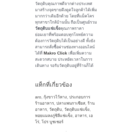
วัตถุดิบคุณภาพดีจากต่างประเทศ
มาสร้างจุดขายดึงดูดใจลูกค้าได้เพิ่ม
มากกว่าเดิมอีกด้วย โดยที่แม็คโคร
ทุกสาขาใกล้บ้านนั้น ถือเป็นศูนย์รวม
วัตถุดิบแช่แข็ง
คุณภาพราคา
ย่อมเยาที่พร้อมตอบทุกโจทย์ความ
ต้องการวัตถุดิบได้เป็นอย่างดี ทั้งยัง
สามารถสั่งซื้อผ่านช่องทางออนไลน์
ได้ที่
Makro Click
เพื่อเพิ่มความ
สะดวกสบาย ประหยัดเวลาในการ
เดินทาง รอรับวัตถุดิบอยู่ที่ร้านก็ได้
แท็กที่เกี่ยวข้อง
aro
,
กุ้งขาวไว้หาง
,
ประกอบการ
ร้านอาหาร
,
ปลาแพนกาเซียส
,
ร้าน
อาหาร
,
วัตถุดิบ
,
วัตถุดิบแช่แข็ง
,
หอยแมลงภู่ชิลีแช่แข็ง
,
อาหาร
,
เอ
โร่
,
โปร บูชเชอร์