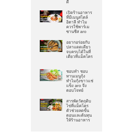
ดี
เปิดร้านอาหาร
ที่มีเมนูสไตล์
อิตาลี ทำไม
ควรใช้พาร์เม
ซานชีส aro
อยากอร่อยกับ
ปลาแดดเดียว
จบครบได้ในที่
เดียวที่แม็คโคร
ชอบทำ ชอบ
ทานเมนูกุ้ง
ทำไมกุ้งขาวแช่
แข็ง aro จึง
ตอบโจทย์
สารพัดวัตถุดิบ
ไข่ที่แม็คโคร
ตัวช่วยลดขั้น
ตอนและต้นทุน
ให้ร้านอาหาร