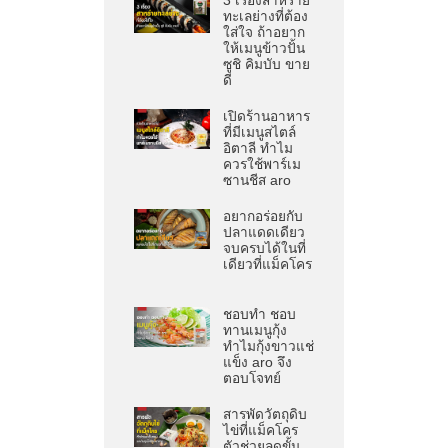
3 เรื่องสาหร่าย
ทะเลย่างที่ต้อง
ใส่ใจ ถ้าอยาก
ให้เมนูข้าวปั้น
ซูชิ คิมบับ ขาย
ดี
เปิดร้านอาหาร
ที่มีเมนูสไตล์
อิตาลี ทำไม
ควรใช้พาร์เม
ซานชีส aro
อยากอร่อยกับ
ปลาแดดเดียว
จบครบได้ในที่
เดียวที่แม็คโคร
ชอบทำ ชอบ
ทานเมนูกุ้ง
ทำไมกุ้งขาวแช่
แข็ง aro จึง
ตอบโจทย์
สารพัดวัตถุดิบ
ไข่ที่แม็คโคร
ตัวช่วยลดขั้น