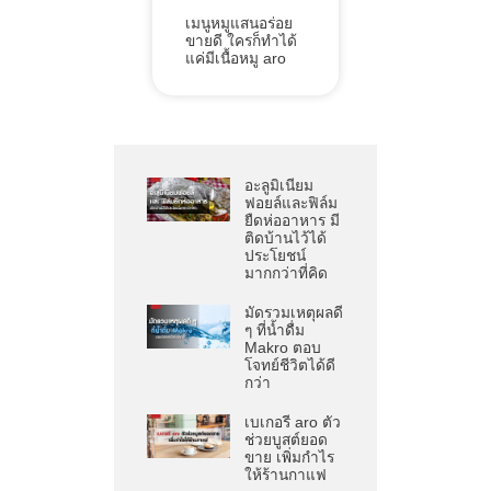
เมนูหมูแสนอร่อย
ขายดี ใครก็ทำได้
แค่มีเนื้อหมู aro
อะลูมิเนียม
ฟอยล์และฟิล์ม
ยืดห่ออาหาร มี
ติดบ้านไว้ได้
ประโยชน์
มากกว่าที่คิด
มัดรวมเหตุผลดี
ๆ ที่น้ำดื่ม
Makro ตอบ
โจทย์ชีวิตได้ดี
กว่า
เบเกอรี aro ตัว
ช่วยบูสต์ยอด
ขาย เพิ่มกำไร
ให้ร้านกาแฟ