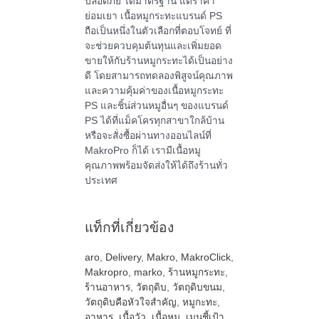
ปลอดภัย ได้มาตรฐาน แต่ราคา
ย่อมเยา เนื้อหมูกระทะแบรนด์ PS
ถือเป็นหนึ่งในตัวเลือกที่ตอบโจทย์ ที่
จะช่วยควบคุมต้นทุนและเพิ่มยอด
ขายให้กับร้านหมูกระทะได้เป็นอย่าง
ดี โดยสามารถทดลองพิสูจน์คุณภาพ
และความคุ้มค่าของเนื้อหมูกระทะ
PS และชิ้น่ส่วนหมูอื่นๆ ของแบรนด์
PS ได้ที่แม็คโครทุกสาขาใกล้บ้าน
หรือจะสั่งซื้อผ่านทางออนไลน์ที่
MakroPro ก็ได้ เรามีเนื้อหมู
คุณภาพพร้อมจัดส่งให้ได้ถึงร้านทั่ว
ประเทศ
แท็กที่เกี่ยวข้อง
aro
,
Delivery
,
Makro
,
MakroClick
,
Makropro
,
marko
,
ร้านหมูกระทะ
,
ร้านอาหาร
,
วัตถุดิบ
,
วัตถุดิบขนม
,
วัตถุดิบคือหัวใจสำคัญ
,
หมูกะทะ
,
อาหาร
,
เนื้อวัว
,
เนื้อหมู
,
เมนูชี้เป้า
,