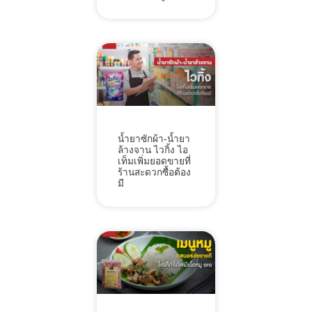
น้ำยาซักผ้า-น้ำยา
ล้างจาน ไวกิ้ง ไอ
เท็มเพิ่มยอดขายที่
ร้านสะดวกซื้อต้อง
มี