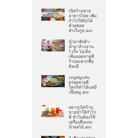
เปิดร้านขาย
อาหารไทย เพิ่ม
กำไรให้ปังได้
ด้วยซอส
สำเร็จรูป aro
น้ำยาซักผ้า-
น้ำยาล้างจาน
ไวกิ้ง ไอเท็ม
เพิ่มยอดขายที่
ร้านสะดวกซื้อ
ต้องมี
เมนูหมูแสน
อร่อยขายดี
ใครก็ทำได้แค่มี
เนื้อหมู aro
อยากเปิดร้าน
ขายน้ำให้กำไร
ดี ทำไมต้องใช้
เครื่องดื่มและ
น้ำผลไม้ aro