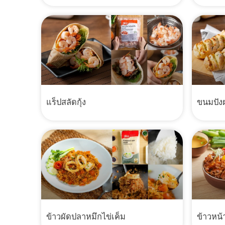
แร็ปสลัดกุ้ง
ขนมปังฝ
ข้าวผัดปลาหมึกไข่เค็ม
ข้าวหน้