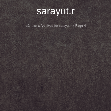
sarayut.r
หน้าแรก
x
Archives for sarayut.r
x
Page 4