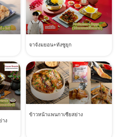
จาจังมยอน+ทังซูยุก
ข้าวหน้าแพนกาเซียสย่าง
่าง