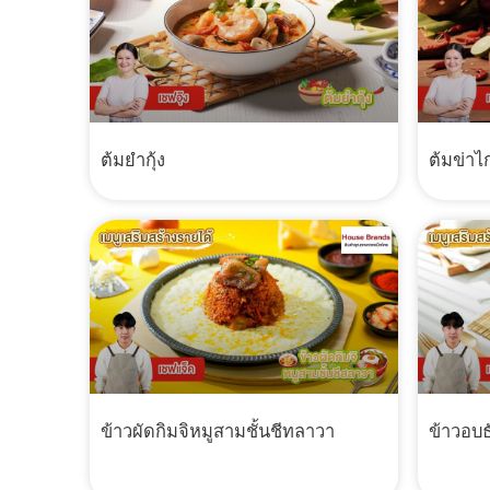
ต้มยำกุ้ง
ต้มข่าไก
ข้าวผัดกิมจิหมูสามชั้นชีทลาวา
ข้าวอบธั