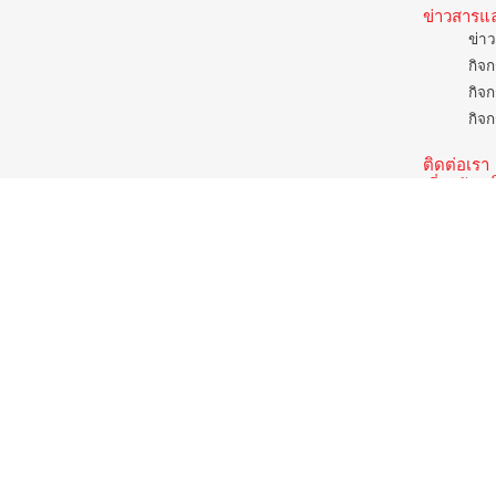
ข่าวสารแ
ข่าว
กิจก
กิจก
กิจก
ติดต่อเรา
เกี่ยวกับ
ควา
วิสั
ภาพ
ค่าน
รูป
แม็คโคร