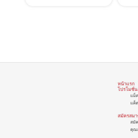
หน้าแรก
โปรโมชั่น
แม็
แค็
สมัครสมา
สมั
คุณส