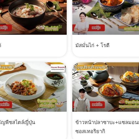
่
มัสมั่นไก่ + โรตี
ญพืชสไตล์ญี่ปุ่น
ข้าวหน้าปลาซาบะ+แซลมอนย
ซอสเทอริยากิ