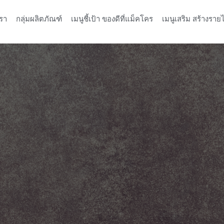
รา
กลุ่มผลิตภัณฑ์
เมนูชี้เป้า ของดีที่แม็คโคร
เมนูเสริม สร้างรายไ