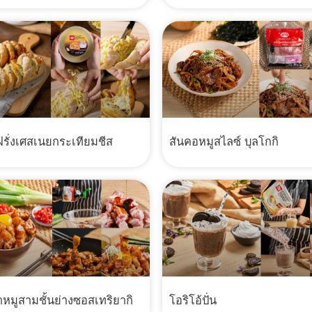
รั่งเศสเนยกระเทียมชีส
สันคอหมูสไลซ์ บุลโกกิ
าหมูสามชั้นย่างซอสเทริยากิ
โอริโอ้ปั่น