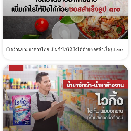
เปิดร้านขายอาหารไทย เพิ่มกำไรให้ปังได้ด้วยซอสสำเร็จรูป aro