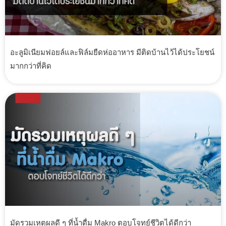
อะลูมิเนียมฟอยล์และฟิล์มยืดห่ออาหาร มีติดบ้านไว้ได้ประโยชน์
มากกว่าที่คิด
มัดรวมเหตุผลดี ๆ ที่น้ำดื่ม Makro ตอบโจทย์ชีวิตได้ดีกว่า