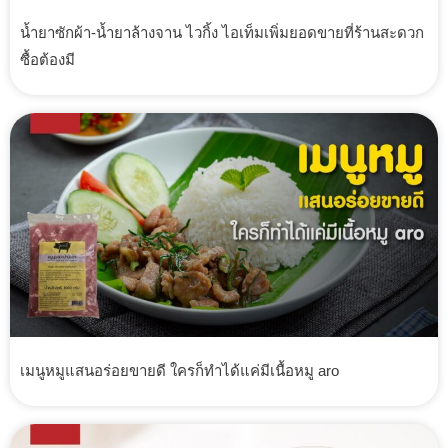
น้ำยาซักผ้า-น้ำยาล้างจาน ไวกิ้ง ไอเท็มเพิ่มยอดขายที่ร้านสะดวก
ซื้อต้องมี
เมนูหมูแสนอร่อยขายดี ใครก็ทำได้แค่มีเนื้อหมู aro