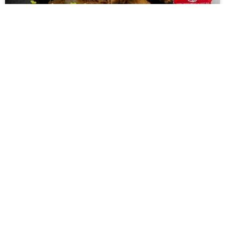
4 ชิ้นส่วนไก่ยอดฮิต เนรมิตเมนูเพิ่มยอดขายให้ร้านอาหาร
อยากเปิดร้านหมูกระทะขายดี ในครัวต้องมีหมูแช่แข็ง พีเอสฟู้ดส์