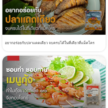
อยากอร่อยกับปลาแดดเดียว จบครบได้ในที่เดียวที่แม็คโคร