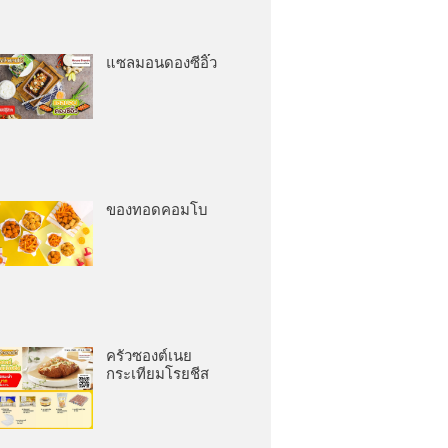
แซลมอนดองซีอิ๊ว
ของทอดคอมโบ
ครัวซองต์เนย
กระเทียมโรยชีส