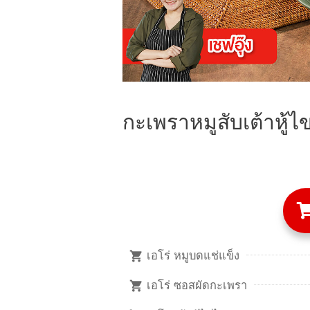
กะเพราหมูสับเต้าหู้ไข
เอโร่ หมูบดแช่แข็ง
เอโร่ ซอสผัดกะเพรา