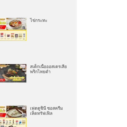
ไข่กระทะ
สเต็กเนื้อออสเตรเลีย
พริกไทยดำ
เฟตตูชินี ซอสครีม
เห็ดทรัฟเฟิล