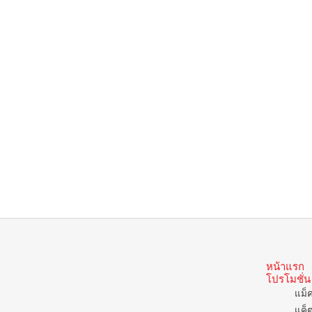
หน้าแรก
โปรโมชั่น
แม็
แค็