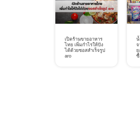
น
เปิดร้านขายอาหาร
จ
ไทย เพิ่มกำไรให้ปัง
ย
ได้ด้วยซอสสำเร็จรูป
ซื
aro