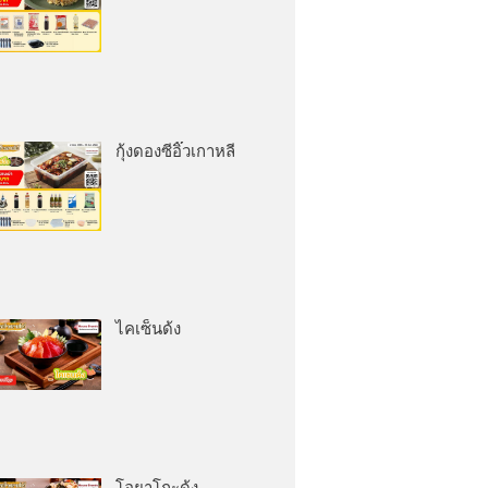
กุ้งดองซีอิ๊วเกาหลี
ไคเซ็นด้ง
โอยาโกะด้ง