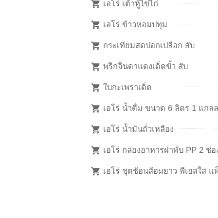
เอโร่ เต้าหู้ไข่ไก่
เอโร่ ข้าวหอมปทุม
กระเทียมสดปอกเปลือก สับ
พริกจินดาแดงเด็ดขั้ว สับ
ใบกะเพราเด็ด
เอโร่ น้ำดื่ม ขนาด 6 ลิตร 1 แกล
เอโร่ น้ำมันถั่วเหลือง
เอโร่ กล่องอาหารฝาพับ PP 2 ช่อง
เอโร่ ชุดช้อนส้อมยาว พีเอสใส แพ็