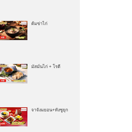
ต้มข่าไก่
มัสมั่นไก่ + โรตี
จาจังมยอน+ทังซูยุก