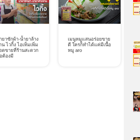
้ำยาซักผ้า-น้ำยาล้าง
เมนูหมูแสนอร่อยขาย
าน ไวกิ้ง ไอเท็มเพิ่ม
ดี ใครก็ทำได้แค่มีเนื้อ
อดขายที่ร้านสะดวก
หมู aro
้อต้องมี