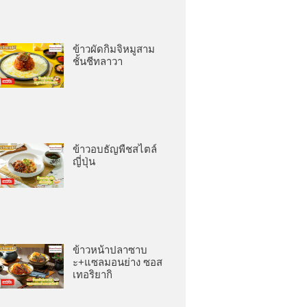
ข้าวผัดกิมจิหมูสาม
ชั้นชีทลาวา
ข้าวอบธัญพืชสไตล์
ญี่ปุ่น
ข้าวหน้าปลาซาบ
ะ+แซลมอนย่าง ซอส
เทอริยากิ