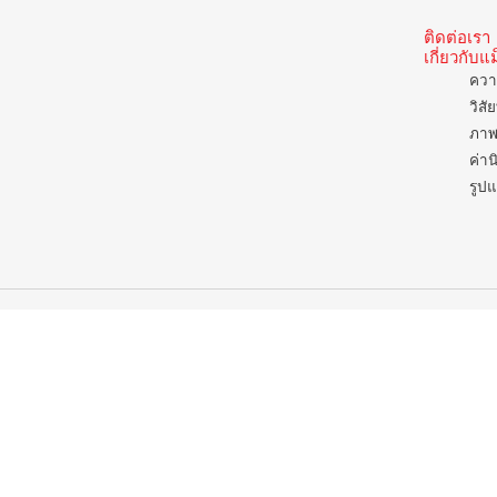
ติดต่อเรา
เกี่ยวกับ
ควา
วิสั
ภาพ
ค่าน
รูป
แม็คโคร
กรุงเทพฯ , พัทยาใต้ , ภูเก็ต , ต่างจังหวัด
เปิดบริการ 06.00 – 22.00 น.
ยกเว้น
สาขาชลบุรี , บ่อวิน , หาดใหญ่ , สมุทรสาคร , กาญจนบุรี
นครปฐม , เพชรบุรี , ประจวบคิรีขันธ์ , ปราณบุรี , ตรัง ,