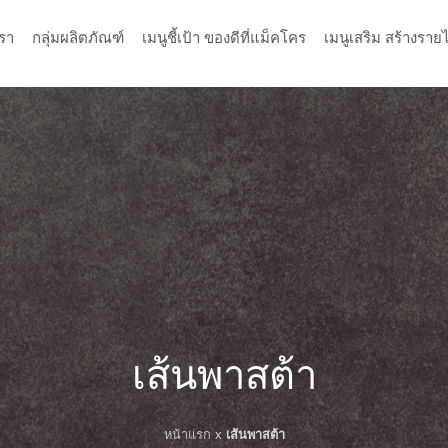
รา
กลุ่มผลิตภัณฑ์
เมนูชี้เป้า ของดีที่แม็คโคร
เมนูเสริม สร้างรายไ
เส้นพาสต้า
หน้าแรก
x
เส้นพาสต้า