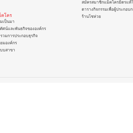
สมัครสมาชิกแม็คโครมิตรแท้
ตารางกิจกรรมเพื่อผู้ประกอบ
แม็คโคร
ร้านโชห่วย
มเป็นมา
ยทัศน์และพันธกิจขององค์กร
รวมการประกอบธุรกิจ
ิยมองค์กร
แบบสาขา
แม็คโคร ฟูดเซอร์วิส
ศ
เ
กรุงเทพ ฯ , ต่างจังหวัด
เปิดบริการ 06.00 – 22.00 น.
 ,
ยกเว้น
สาขาป่าตอง , อมตะนคร , หิวหิน
เปิดบริการ 06.00 – 21.00 น.