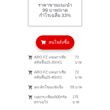
ราคาขายแนะนำ
99 บาท/ถาด
กำไรเฉลี่ย 33%
สนใจสั่งซื้อ
ARO FZ แพนกาเซีย
72
สหั่นชิ้น15-20กX1
บาท
ARO FZ แพนกาเซีย
72
สหั่นชิ้น25-40กX1
บาท
aro ผักโขมแช่แข็ง
59 บาท
เนยกระเทียม500กรัม
175
ตราเอโร่
บาท