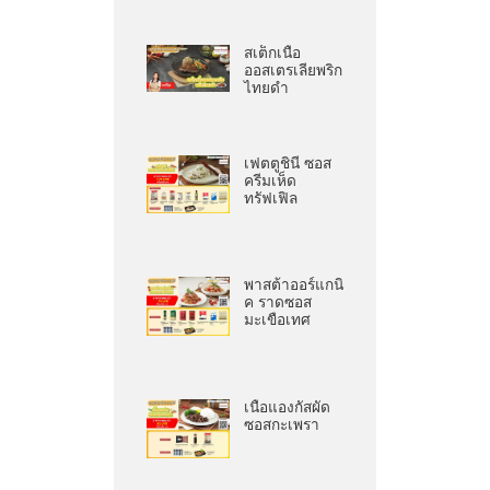
สเต็กเนื้อ
ออสเตรเลียพริก
ไทยดำ
เฟตตูชินี ซอส
ครีมเห็ด
ทรัฟเฟิล
พาสต้าออร์แกนิ
ค ราดซอส
มะเขือเทศ
เนื้อแองกัสผัด
ซอสกะเพรา