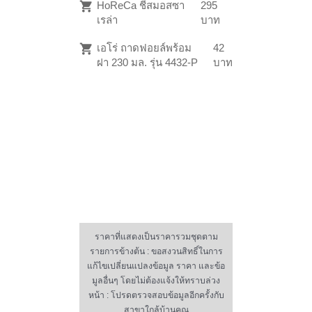
HoReCa ชีสมอสซา
295
เรล่า
บาท
เอโร่ ถาดฟอยล์พร้อม
42
ฝา 230 มล. รุ่น 4432-P
บาท
ราคาที่แสดงเป็นราคารวมชุดตาม
รายการข้างต้น : ขอสงวนสิทธิ์ในการ
แก้ไขเปลี่ยนแปลงข้อมูล ราคา และข้อ
มูลอื่นๆ โดยไม่ต้องแจ้งให้ทราบล่วง
หน้า : โปรดตรวจสอบข้อมูลอีกครั้งกับ
สาขาใกล้บ้านคุณ