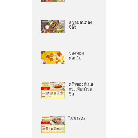
แซลมอนดอง
ซีอิ๊ว
ของทอด
คอมโบ
ครัวซองต์เนย
กระเทียมโรย
ชีส
ไข่กระทะ