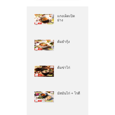
แกงเผ็ดเป็ด
ย่าง
ต้มยำกุ้ง
ต้มข่าไก่
มัสมั่นไก่ + โรตี