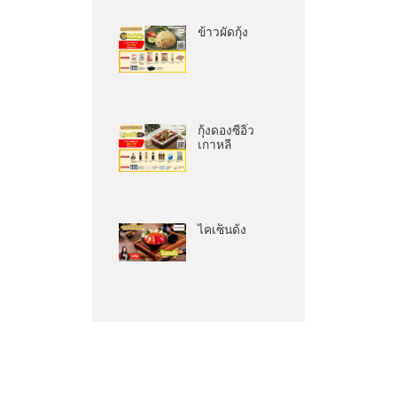
ข้าวผัดกุ้ง
กุ้งดองซีอิ๊ว
เกาหลี
ไคเซ็นด้ง