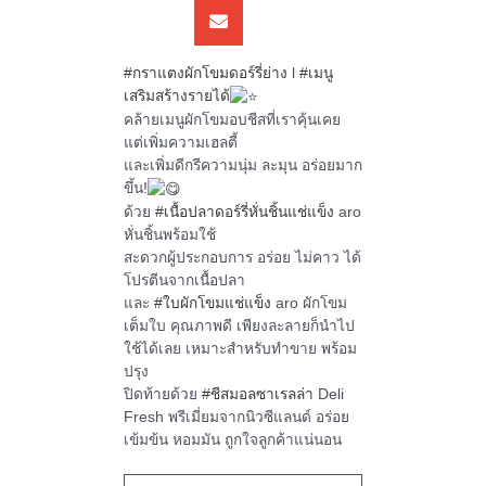
#กราแตงผักโขมดอร์รี่ย่าง
l
#เมนู
เสริมสร้างรายได้
คล้ายเมนูผักโขมอบชีสที่เราคุ้นเคย
แต่เพิ่มความเฮลตี้
และเพิ่มดีกรีความนุ่ม ละมุน อร่อยมาก
ขึ้น!
ด้วย
#เนื้อปลาดอร์รี่หั่นชิ้นแช่แข็ง
aro
หั่นชิ้นพร้อมใช้
สะดวกผู้ประกอบการ อร่อย ไม่คาว ได้
โปรตีนจากเนื้อปลา
และ
#ใบผักโขมแช่แข็ง
aro ผักโขม
เต็มใบ คุณภาพดี เพียงละลายก็นำไป
ใช้ได้เลย เหมาะสำหรับทำขาย พร้อม
ปรุง
ปิดท้ายด้วย
#ชีสมอลซาเรลล่า
Deli
Fresh พรีเมี่ยมจากนิวซีแลนด์ อร่อย
เข้มข้น หอมมัน ถูกใจลูกค้าแน่นอน