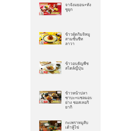
จาจังมยอน+ทัง
ซูยุก
ข้าวผัดกิมจิหมู
สามชั้นชีท
ลาวา
ข้าวอบธัญพืช
สไตล์ญี่ปุ่น
ข้าวหน้าปลา
ซาบะ+แซลมอน
ย่าง ซอสเทอริ
ยากิ
กะเพราหมูสับ
เต้าหู้ไข่