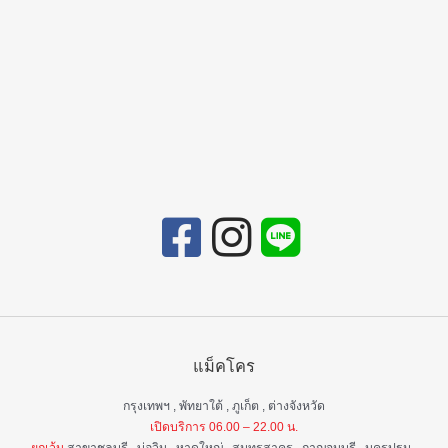
แม็คโคร
กรุงเทพฯ , พัทยาใต้ , ภูเก็ต , ต่างจังหวัด
เปิดบริการ 06.00 – 22.00 น.
ยกเว้น
สาขาชลบุรี , บ่อวิน , หาดใหญ่ , สมุทรสาคร , กาญจนบุรี , นครปฐม ,