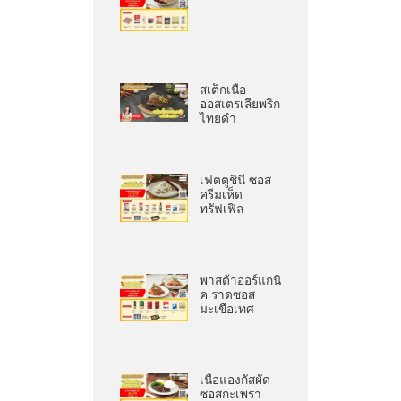
สเต็กเนื้อ
ออสเตรเลียพริก
ไทยดำ
เฟตตูชินี ซอส
ครีมเห็ด
ทรัฟเฟิล
พาสต้าออร์แกนิ
ค ราดซอส
มะเขือเทศ
เนื้อแองกัสผัด
ซอสกะเพรา