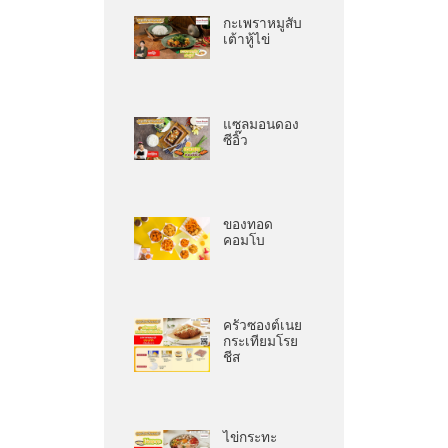
กะเพราหมูสับ
เต้าหู้ไข่
แซลมอนดอง
ซีอิ๊ว
ของทอด
คอมโบ
ครัวซองต์เนย
กระเทียมโรย
ชีส
ไข่กระทะ