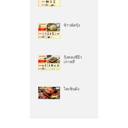
ข้าวผัดกุ้ง
กุ้งดองซีอิ๊ว
เกาหลี
ไคเซ็นด้ง