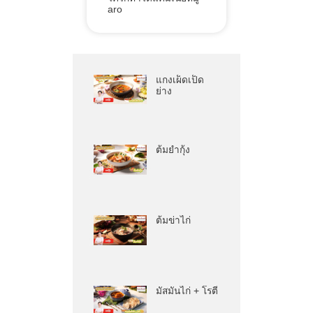
aro
แกงเผ็ดเป็ด
ย่าง
ต้มยำกุ้ง
ต้มข่าไก่
มัสมั่นไก่ + โรตี