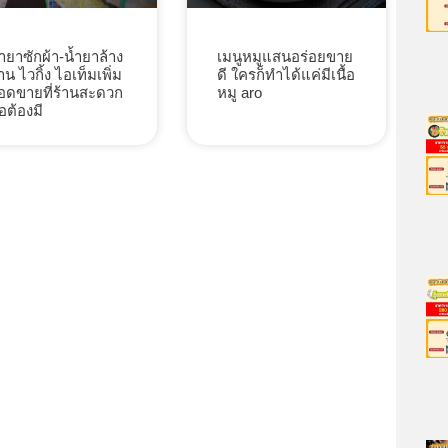
้ำยาซักผ้า-น้ำยาล้าง
เมนูหมูแสนอร่อยขาย
าน ไวกิ้ง ไอเท็มเพิ่ม
ดี ใครก็ทำได้แค่มีเนื้อ
อดขายที่ร้านสะดวก
หมู aro
้อต้องมี