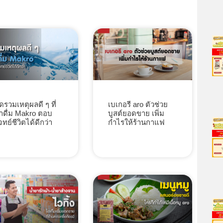
ัดรวมเหตุผลดี ๆ ที่
เบเกอรี aro ตัวช่วย
้ำดื่ม Makro ตอบ
บูสต์ยอดขาย เพิ่ม
จทย์ชีวิตได้ดีกว่า
กำไรให้ร้านกาแฟ