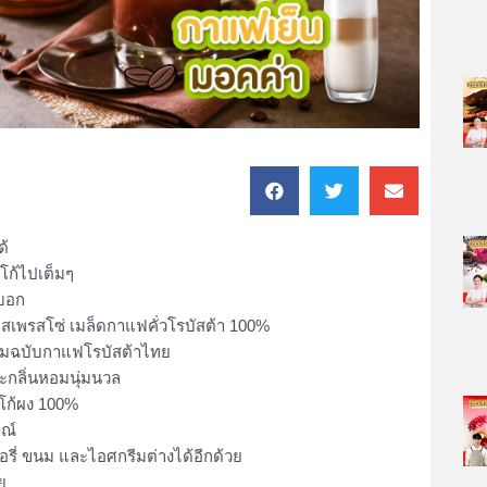
ด้
โก้ไปเต็มๆ
าบอก
อสเพรสโซ่ เมล็ดกาแฟคั่วโรบัสต้า 100%
มตามฉบับกาแฟโรบัสต้าไทย
ละกลิ่นหอมนุ่มนวล
กโก้ผง 100%
ษณ์
ี่ ขนม และไอศกรีมต่างได้อีกด้วย
ย