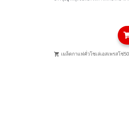
เมล็ดกาแฟคั่วโซเล่เอสเพรสโซ่5