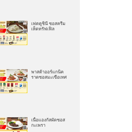
เฟตตูชินี ซอสครีม
เห็ดทรัฟเฟิล
พาสต้าออร์แกนิค
ราดซอสมะเขือเทศ
เนื้อแองกัสผัดซอส
กะเพรา