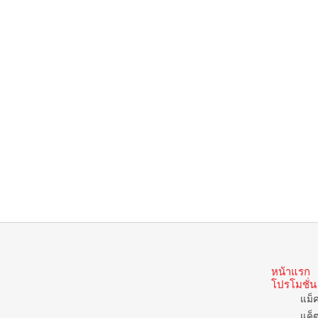
หน้าแรก
โปรโมชั่น
แม็
แค็