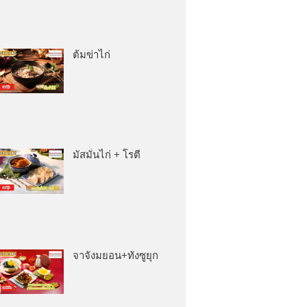
ต้มข่าไก่
มัสมั่นไก่ + โรตี
จาจังมยอน+ทังซูยุก