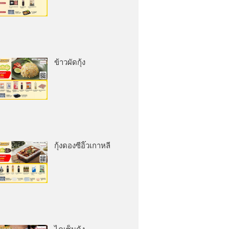
ข้าวผัดกุ้ง
กุ้งดองซีอิ๊วเกาหลี