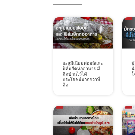
ม
อะลูมิเนียมฟอยล์และ
น
ฟิล์มยืดห่ออาหาร มี
โ
ติดบ้านไว้ได้
ประโยชน์มากกว่าที่
คิด