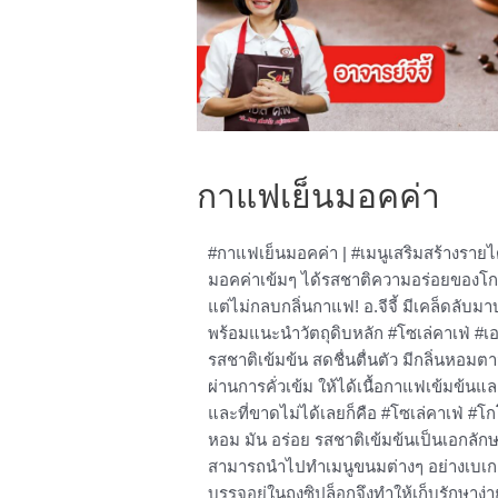
กาแฟเย็นมอคค่า
#กาแฟเย็นมอคค่า | #เมนูเสริมสร้างรายไ
มอคค่าเข้มๆ ได้รสชาติความอร่อยของโก
แต่ไม่กลบกลิ่นกาแฟ! อ.จีจี้ มีเคล็ดลับม
พร้อมแนะนำวัตถุดิบหลัก #โซเล่คาเฟ่ #เ
รสชาติเข้มข้น สดชื่นตื่นตัว มีกลิ่นหอ
ผ่านการคั่วเข้ม ให้ได้เนื้อกาแฟเข้มข้นแ
และที่ขาดไม่ได้เลยก็คือ #โซเล่คาเฟ่ #โ
หอม มัน อร่อย รสชาติเข้มข้นเป็นเอกลัก
สามารถนำไปทำเมนูขนมต่างๆ อย่างเบเกอร
บรรจุอยู่ในถุงซิปล็อกจึงทำให้เก็บรักษาง่า