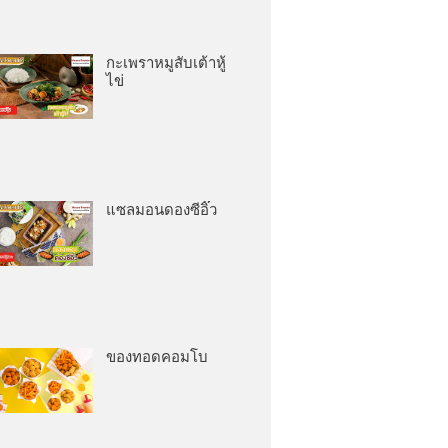
กะเพราหมูสับเต้าหู้
ไข่
แซลมอนดองซีอิ๊ว
ของทอดคอมโบ