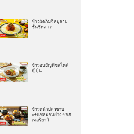
ข้าวผัดกิมจิหมูสาม
ชั้นชีทลาวา
ข้าวอบธัญพืชสไตล์
ญี่ปุ่น
ข้าวหน้าปลาซาบ
ะ+แซลมอนย่าง ซอส
เทอริยากิ