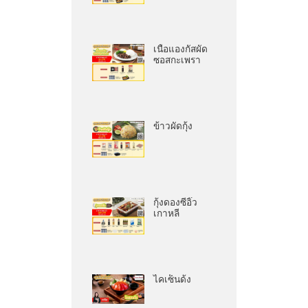
เนื้อแองกัสผัด
ซอสกะเพรา
ข้าวผัดกุ้ง
กุ้งดองซีอิ๊ว
เกาหลี
ไคเซ็นด้ง