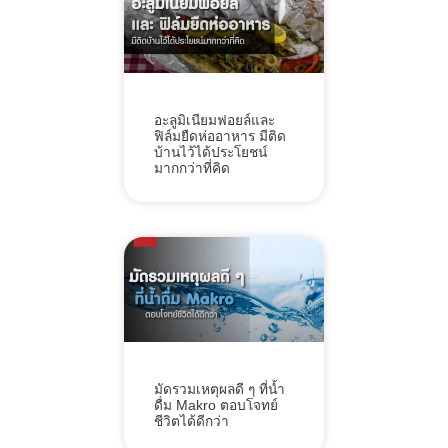
อะลูมิเนียมฟอยล์และ
ฟิล์มยืดห่ออาหาร มีติด
บ้านไว้ได้ประโยชน์
มากกว่าที่คิด
มัดรวมเหตุผลดี ๆ ที่น้ำ
ดื่ม Makro ตอบโจทย์
ชีวิตได้ดีกว่า