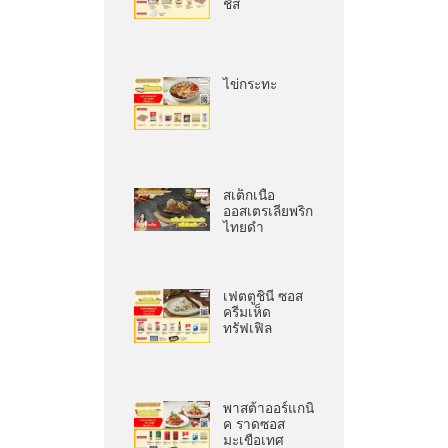
ชีส
ไข่กระทะ
สเต็กเนื้อ
ออสเตรเลียพริก
ไทยดำ
เฟตตูชินี ซอส
ครีมเห็ด
ทรัฟเฟิล
พาสต้าออร์แกนิ
ค ราดซอส
มะเขือเทศ