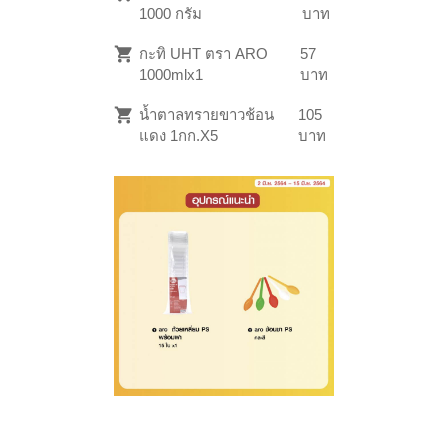
1000 กรัม
บาท
กะทิ UHT ตรา ARO
57
1000mlx1
บาท
น้ำตาลทรายขาวช้อน
105
แดง 1กก.X5
บาท