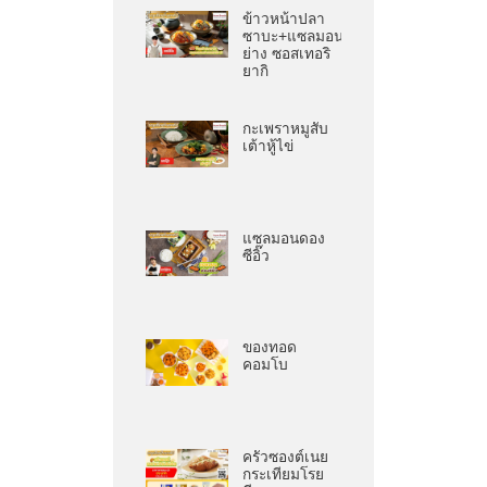
ข้าวหน้าปลา
ซาบะ+แซลมอน
ย่าง ซอสเทอริ
ยากิ
กะเพราหมูสับ
เต้าหู้ไข่
แซลมอนดอง
ซีอิ๊ว
ของทอด
คอมโบ
ครัวซองต์เนย
กระเทียมโรย