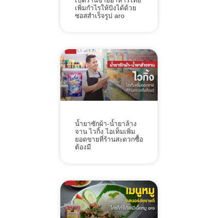
เปิดร้านขายอาหารไทย
เพิ่มกำไรให้ปังได้ด้วย
ซอสสำเร็จรูป aro
น้ำยาซักผ้า-น้ำยาล้าง
จาน ไวกิ้ง ไอเท็มเพิ่ม
ยอดขายที่ร้านสะดวกซื้อ
ต้องมี