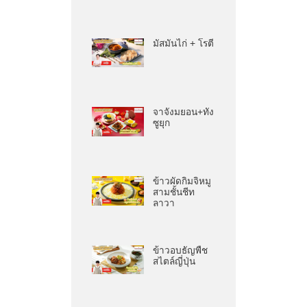
มัสมั่นไก่ + โรตี
จาจังมยอน+ทัง
ซูยุก
ข้าวผัดกิมจิหมู
สามชั้นชีท
ลาวา
ข้าวอบธัญพืช
สไตล์ญี่ปุ่น