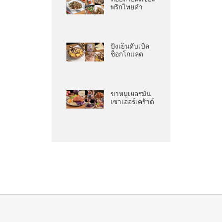
พริกไทยดำ
ปังเย็นดับเบิ้ล
ช็อกโกแลต
ขาหมูเยอรมัน
เซาเออร์เคร้าต์