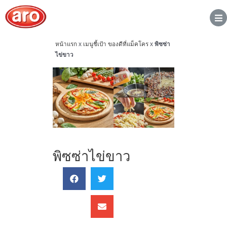
หน้าแรก
x
เมนูชี้เป้า ของดีที่แม็คโคร
x
พิซซ่า
ไข่ขาว
พิซซ่าไข่ขาว