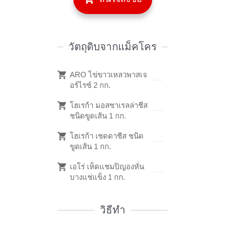
วัตถุดิบจากแม็คโคร
ARO ไข่ขาวเหลวพาสเจ
อร์ไรซ์ 2 กก.
โฮเรก้า มอสซาเรลล่าชีส
ชนิดขูดเส้น 1 กก.
โฮเรก้า เชดดาชีส ชนิด
ขูดเส้น 1 กก.
เอโร่ เห็ดแชมปิญองหั่น
บางแช่แข็ง 1 กก.
วิธีทำ