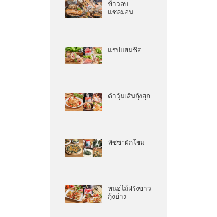
ข้าวอบ
แซลมอน
แรปแฮมชีส
ตำวุ้นเส้นกุ้งสุก
พิซซ่าผักโขม
หน่อไม้ฝรั่งขาว
กุ้งย่าง