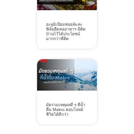
อะลูมิเนียมฟอยล์และ
ฟิล์มยืดห่ออาหาร มีติด
บ้านไว้ได้ประโยชน์
มากกว่าที่คิด
มัดรวมเหตุผลดี ๆ ที่น้ำ
ดื่ม Makro ตอบโจทย์
ชีวิตได้ดีกว่า