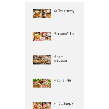
ผัดไทยกากหมู
ฟิช แอนด์ ชิป
ข้าวอบ
แซลมอน
แรปแฮมชีส
ตำวุ้นเส้นกุ้งสุก