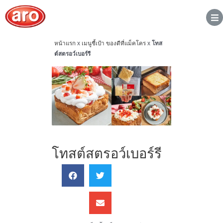
หน้าแรก
x
เมนูชี้เป้า ของดีที่แม็คโคร
x
โทส
ต์สตรอว์เบอร์รี
โทสต์สตรอว์เบอร์รี