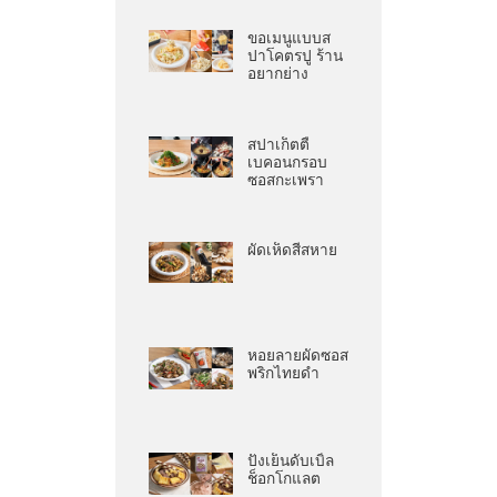
ขอเมนูแบบส
ปาโคตรปู ร้าน
อยากย่าง
สปาเก็ตตี้
เบคอนกรอบ
ซอสกะเพรา
ผัดเห็ดสี่สหาย
หอยลายผัดซอส
พริกไทยดำ
ปังเย็นดับเบิ้ล
ช็อกโกแลต