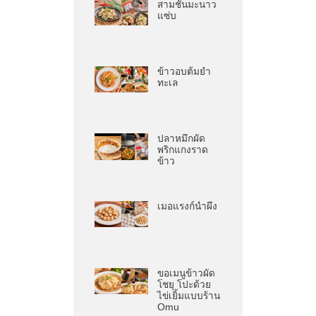
สามชั้นมะนาว
แซ่บ
ข้าวอบต้มยำ
ทะเล
ปลาหมึกผัด
พริกแกงราด
ข้าว
เมอแรงก์น้ำผึ้ง
ขอเมนูข้าวผัด
โชยุ โปะด้วย
ไข่เยิ้มแบบร้าน
Omu