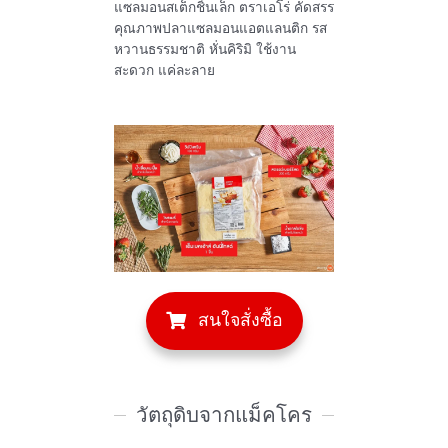
แซลมอนสเต็กชิ้นเล็ก ตราเอโร่ คัดสรร
คุณภาพปลาแซลมอนแอตแลนติก รส
หวานธรรมชาติ หั่นคิริมิ ใช้งาน
สะดวก แค่ละลาย
สนใจสั่งซื้อ
วัตถุดิบจากแม็คโคร