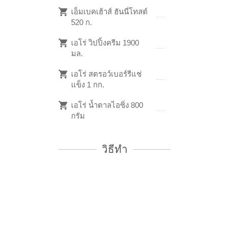
เอ็มเบคเฮ้าส์ ฮันนี่โทสต์
520 ก.
เอโร่ วิปปิ้งครีม 1900
มล.
เอโร่ สตรอว์เบอร์รีแช่
แข็ง 1 กก.
เอโร่ น้ำตาลไอซิ่ง 800
กรัม
วิธีทำ