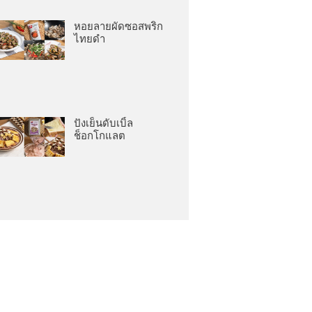
หอยลายผัดซอสพริก
ไทยดำ
ปังเย็นดับเบิ้ล
ช็อกโกแลต