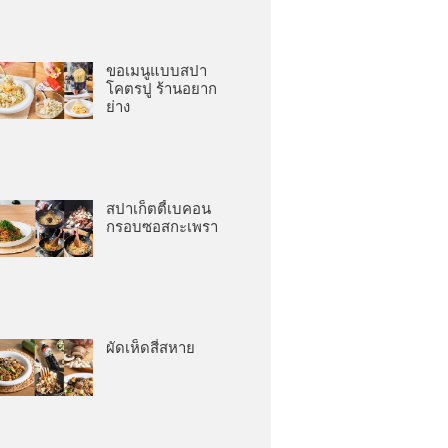
ขอเมนูแบบสปา
โคตรปู ร้านอยาก
ย่าง
สปาเก็ตตี้เบคอน
กรอบซอสกะเพรา
ผัดเห็ดสี่สหาย