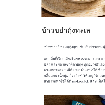
ข้าวขยำกุ้งทะเล
“ข้าวขยำกุ้ง” เมนูกุ้งสุดแซ่บ กับข้าวหอมน
แค่กลิ่นก็เรียกเสียงโหยหวนของกระเพาะ
ปลา และตัดรสชาติด้วยกุ้ง ทุกอย่างมันล
พระเอกของจานนี้ต้องยกตำแหน่งให้ ข้าว
กลิ่นหอม เนื้อนุ่ม ก็จะยิ่งทำให้เมนู “ข้
สามารถหาซื้อได้ที่ makroclick และแม็คโ