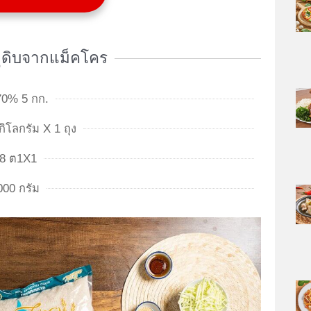
ถุดิบจากแม็คโคร
70% 5 กก.
ิโลกรัม X 1 ถุง
88 ต1X1
000 กรัม