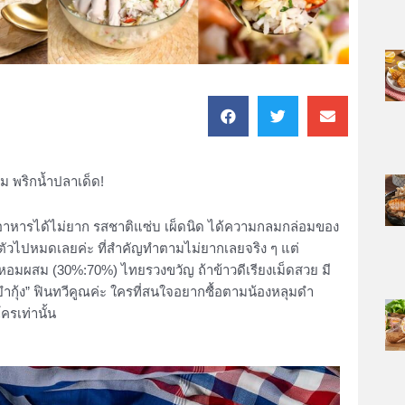
ุ่ม พริกน้ำปลาเด็ด!
อาหารได้ไม่ยาก รสชาติแซ่บ เผ็ดนิด ได้ความกลมกล่อมของ
งตัวไปหมดเลยค่ะ ที่สำคัญทำตามไม่ยากเลยจริง ๆ แต่
หอมผสม (30%:70%) ไทยรวงขวัญ ถ้าข้าวดีเรียงเม็ดสวย มี
าวขยำกุ้ง” ฟินทวีคูณค่ะ ใครที่สนใจอยากซื้อตามน้องหลุมดำ
ครเท่านั้น