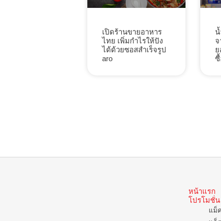
น
เปิดร้านขายอาหาร
จ
ไทย เพิ่มกำไรให้ปัง
ย
ได้ด้วยซอสสำเร็จรูป
ซื
aro
หน้าแรก
โปรโมชั่น
แม็