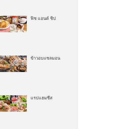
ฟิช แอนด์ ชิป
ข้าวอบแซลมอน
แรปแฮมชีส