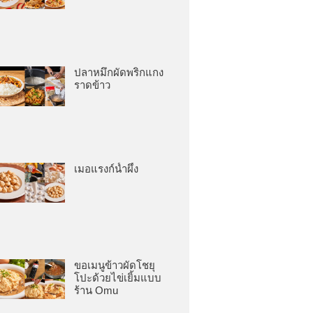
ปลาหมึกผัดพริกแกง
ราดข้าว
เมอแรงก์น้ำผึ้ง
ขอเมนูข้าวผัดโชยุ
โปะด้วยไข่เยิ้มแบบ
ร้าน Omu