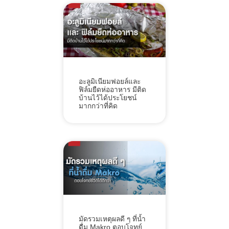
อะลูมิเนียมฟอยล์และ
ฟิล์มยืดห่ออาหาร มีติด
บ้านไว้ได้ประโยชน์
มากกว่าที่คิด
มัดรวมเหตุผลดี ๆ ที่น้ำ
ดื่ม Makro ตอบโจทย์