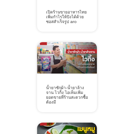
เปิดร้านขายอาหารไทย
เพิ่มกำไรให้ปังได้ด้วย
ซอสสำเร็จรูป aro
น้ำยาซักผ้า-น้ำยาล้าง
จาน ไวกิ้ง ไอเท็มเพิ่ม
ยอดขายที่ร้านสะดวกซื้อ
ต้องมี