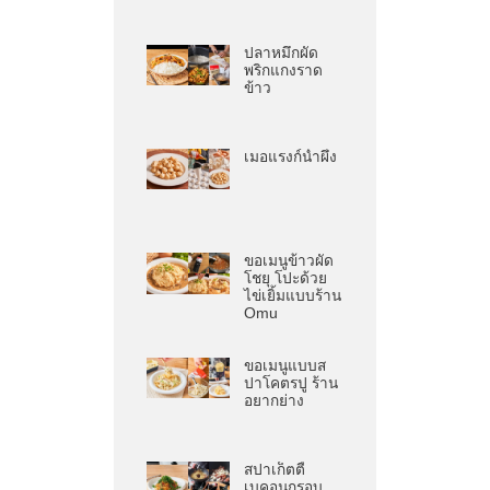
ปลาหมึกผัด
พริกแกงราด
ข้าว
เมอแรงก์น้ำผึ้ง
ขอเมนูข้าวผัด
โชยุ โปะด้วย
ไข่เยิ้มแบบร้าน
Omu
ขอเมนูแบบส
ปาโคตรปู ร้าน
อยากย่าง
สปาเก็ตตี้
เบคอนกรอบ