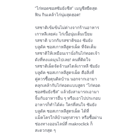
“ไก่ทอดซอสซัมยังชีส” เมนูชีสยืดสุด
ฟิน กินเคล้าไก่นุ่มสุดฮอต!
รสชาติเข้มข้นไม่ต่างจากร้านอาหาร
เกาหลีเลยค่ะ ไก่เนื้อนุ่มเต็มเปี่ยม
รสชาติ บวกกับรสชาติของ ซัมยัง
บลูดัค ซอสเกาหลีสูตรเผ็ด ที่จัดเต็ม
รสชาติให้เหมือนเรานั่งกินไก่ทอดเจ้า
ดังที่ทงแดมุนไปเลย! คนที่ติดใจ
รสชาติเผ็ดจัดจ้านสไตล์เกาหลี ซัมยัง
บลูดัค ซอสเกาหลีสูตรเผ็ด คือสิ่งที่
คู่ควรซื้อตุนติดบ้าน นอกจากเอามา
คลุกเคล้ากับไก่ทอดแบบสูตร “ไก่ทอด
ซอสซัมยังชีส” แล้วยังสามารถเอามา
จิ้มกับอาหารอื่น ๆ หรือเอาไปประกอบ
อาหารก็ทำได้ค่ะ ใครที่สนใจ ซัมยัง
บลูดัค ซอสเกาหลีสูตรเผ็ด ได้ที่
แม็คโครใกล้บ้านทุกสาขา หรือซื้อผ่าน
ช่องทางออนไลน์ที่ makroclick ก็
สะดวกสุด ๆ