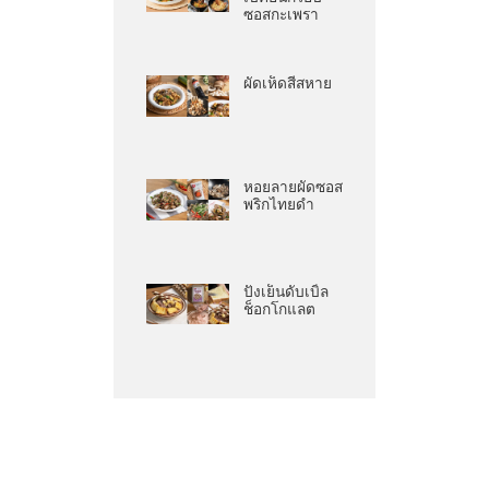
ซอสกะเพรา
ผัดเห็ดสี่สหาย
หอยลายผัดซอส
พริกไทยดำ
ปังเย็นดับเบิ้ล
ช็อกโกแลต