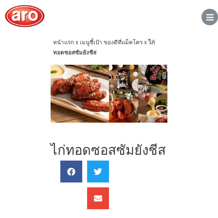
หน้าแรก
x
เมนูชี้เป้า ของดีที่แม็คโคร
x
ไก่
ทอดซอสซัมยังชีส
ไก่ทอดซอสซัมยังชีส