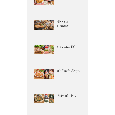
ข้าวอบ
แซลมอน
แรปแฮมชีส
ตำวุ้นเส้นกุ้งสุก
พิซซ่าผักโขม