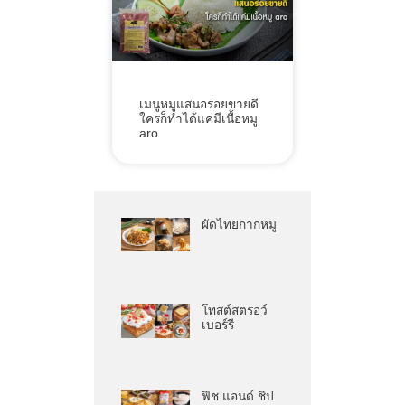
เมนูหมูแสนอร่อยขายดี
ใครก็ทำได้แค่มีเนื้อหมู
aro
ผัดไทยกากหมู
โทสต์สตรอว์
เบอร์รี
ฟิช แอนด์ ชิป