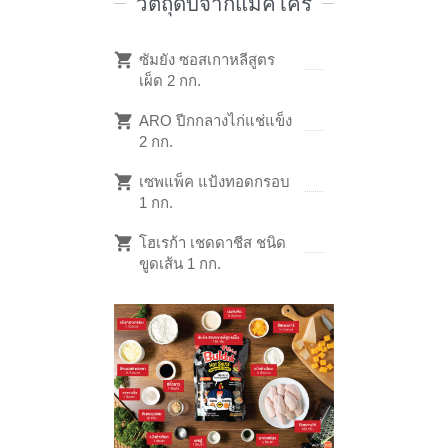
วัตถุดิบจากแม็คโคร
ซัมยัง ซอสเกาหลีสูตร
เผ็ด 2 กก.
ARO ปีกกลางไก่แช่แข็ง
2 กก.
เซพแพ็ค แป้งทอดกรอบ
1 กก.
โฮเรก้า เชดดาชีส ชนิด
ขูดเส้น 1 กก.