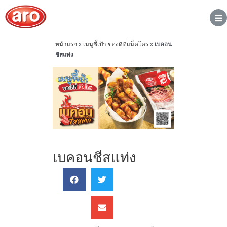
หน้าแรก
x
เมนูชี้เป้า ของดีที่แม็คโคร
x
เบคอน
ชีสแท่ง
เบคอนชีสแท่ง