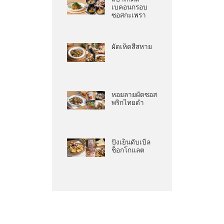
เบคอนกรอบ
ซอสกะเพรา
ผัดเห็ดสี่สหาย
หอยลายผัดซอส
พริกไทยดำ
ปังเย็นดับเบิ้ล
ช็อกโกแลต