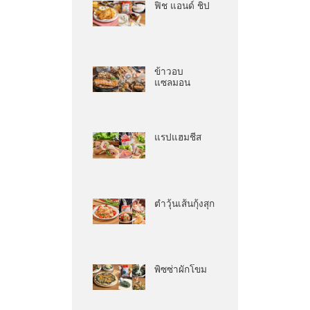
ฟิช แอนด์ ชิป
ข้าวอบ
แซลมอน
แรปแฮมชีส
ตำวุ้นเส้นกุ้งสุก
พิซซ่าผักโขม