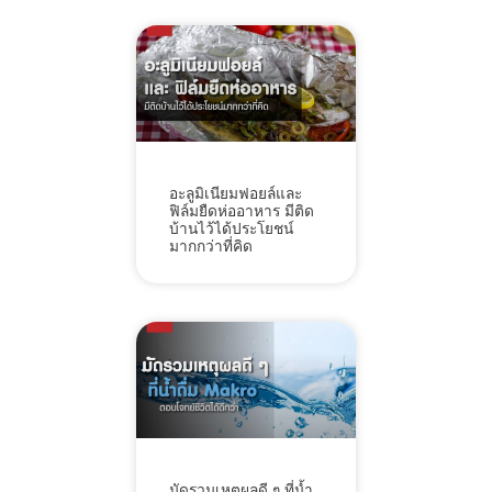
อะลูมิเนียมฟอยล์และ
ฟิล์มยืดห่ออาหาร มีติด
บ้านไว้ได้ประโยชน์
มากกว่าที่คิด
มัดรวมเหตุผลดี ๆ ที่น้ำ