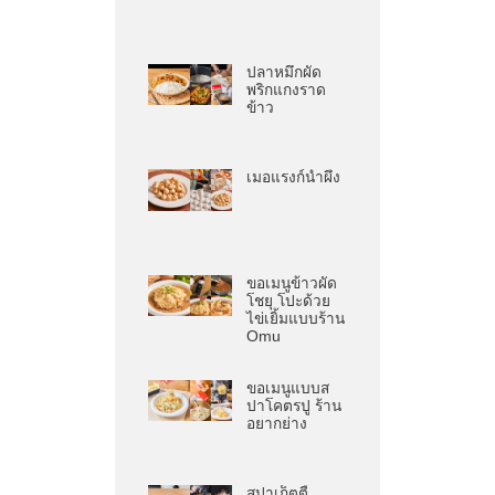
ปลาหมึกผัด
พริกแกงราด
ข้าว
เมอแรงก์น้ำผึ้ง
ขอเมนูข้าวผัด
โชยุ โปะด้วย
ไข่เยิ้มแบบร้าน
Omu
ขอเมนูแบบส
ปาโคตรปู ร้าน
อยากย่าง
สปาเก็ตตี้