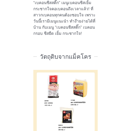
“เบคอนชีสสติ๊ก” เมนูเบคอนชีสเยิ้ม
กระชากใจคอเบคอนถึงเวลาแล้ว! ที่
สาวกเบคอนทุกคนต้องชอบใจ เพราะ
วันนี้เรามีเมนูแนะนำ ทำง๊ายง่ายได้ที่
บ้าน กับเมนู “เบคอนชีสสติ๊ก” เบคอน
กรอบ ชีสยืด เยิ้ม กระชากใจ!
วัตถุดิบจากแม็คโคร