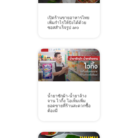
เปิดร้านขายอาหารไทย
เพิ่มกำไรให้ปังได้ด้วย
ซอสสำเร็จรูป aro
น้ำยาซักผ้า-น้ำยาล้าง
จาน ไวกิ้ง ไอเท็มเพิ่ม
ยอดขายที่ร้านสะดวกซื้อ
ต้องมี