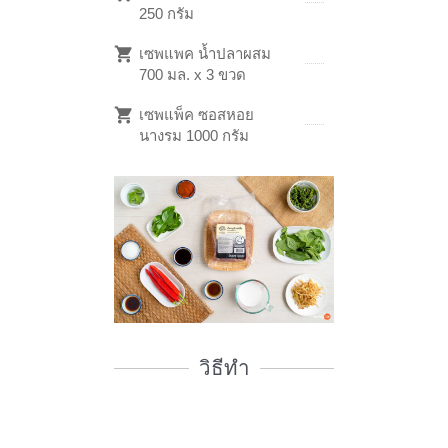
250 กรัม
เซพแพค น้ำปลาผสม
700 มล. x 3 ขวด
เซพแพ็ค ซอสหอย
นางรม 1000 กรัม
วิธีทำ