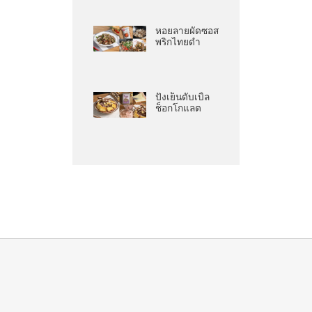
หอยลายผัดซอส
พริกไทยดำ
ปังเย็นดับเบิ้ล
ช็อกโกแลต