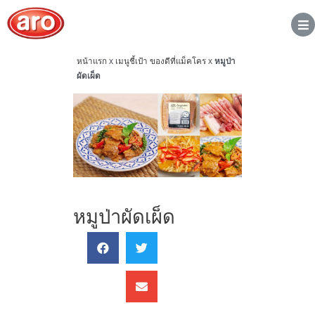
หน้าแรก
x
เมนูชี้เป้า ของดีที่แม็คโคร
x
หมูป่า
ผัดเผ็ด
หมูป่าผัดเผ็ด