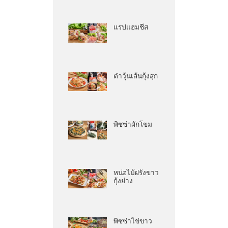
แรปแฮมชีส
ตำวุ้นเส้นกุ้งสุก
พิซซ่าผักโขม
หน่อไม้ฝรั่งขาว
กุ้งย่าง
พิซซ่าไข่ขาว