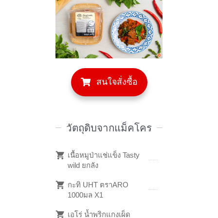
สนใจสั่งซื้อ
วัตถุดิบจากแม็คโคร
เนื้อหมูป่าแช่แข็ง Tasty
wild ยกลัง
กะทิ UHT ตราARO
1000มล X1
เอโร่ น้ำพริกแกงเผ็ด