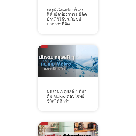
อะลูมิเนียมฟอยล์และ
ฟิล์มยืดห่ออาหาร มีติด
บ้านไว้ได้ประโยชน์
มากกว่าที่คิด
มัดรวมเหตุผลดี ๆ ที่น้ำ
ดื่ม Makro ตอบโจทย์
ชีวิตได้ดีกว่า