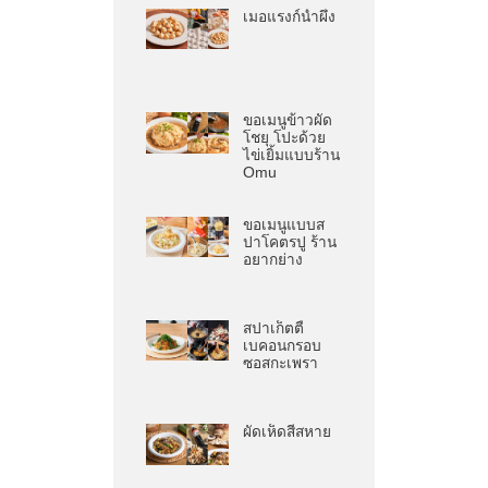
เมอแรงก์น้ำผึ้ง
ขอเมนูข้าวผัด
โชยุ โปะด้วย
ไข่เยิ้มแบบร้าน
Omu
ขอเมนูแบบส
ปาโคตรปู ร้าน
อยากย่าง
สปาเก็ตตี้
เบคอนกรอบ
ซอสกะเพรา
ผัดเห็ดสี่สหาย