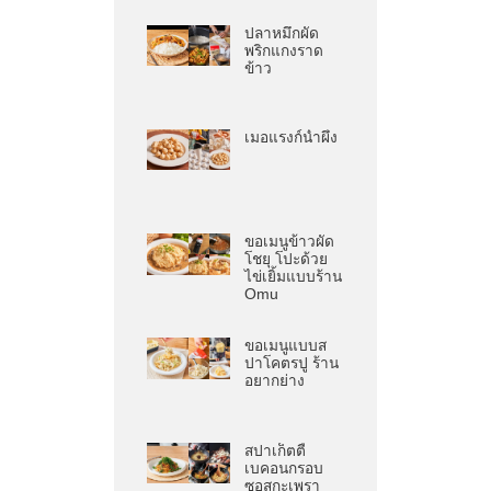
ปลาหมึกผัด
พริกแกงราด
ข้าว
เมอแรงก์น้ำผึ้ง
ขอเมนูข้าวผัด
โชยุ โปะด้วย
ไข่เยิ้มแบบร้าน
Omu
ขอเมนูแบบส
ปาโคตรปู ร้าน
อยากย่าง
สปาเก็ตตี้
เบคอนกรอบ
ซอสกะเพรา