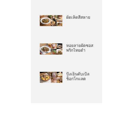
ผัดเห็ดสี่สหาย
หอยลายผัดซอส
พริกไทยดำ
ปังเย็นดับเบิ้ล
ช็อกโกแลต