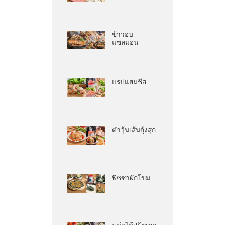
ข้าวอบ
แซลมอน
แรปแฮมชีส
ตำวุ้นเส้นกุ้งสุก
พิซซ่าผักโขม