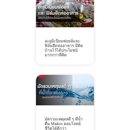
อะลูมิเนียมฟอยล์และ
ฟิล์มยืดห่ออาหาร มีติด
บ้านไว้ได้ประโยชน์
มากกว่าที่คิด
มัดรวมเหตุผลดี ๆ ที่น้ำ
ดื่ม Makro ตอบโจทย์
ชีวิตได้ดีกว่า