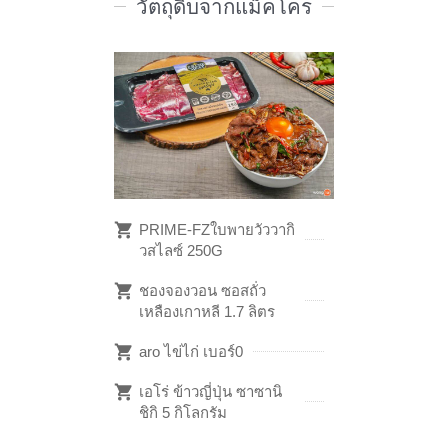
วัตถุดิบจากแม็คโคร
PRIME-FZใบพายวัววากิ
วสไลซ์ 250G
ชองจองวอน ซอสถั่ว
เหลืองเกาหลี 1.7 ลิตร
aro ไข่ไก่ เบอร์0
เอโร่ ข้าวญี่ปุ่น ซาซานิ
ชิกิ 5 กิโลกรัม