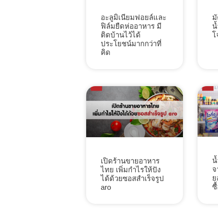
ม
อะลูมิเนียมฟอยล์และ
น
ฟิล์มยืดห่ออาหาร มี
โ
ติดบ้านไว้ได้
ประโยชน์มากกว่าที่
คิด
น
เปิดร้านขายอาหาร
จ
ไทย เพิ่มกำไรให้ปัง
ย
ได้ด้วยซอสสำเร็จรูป
ซื
aro