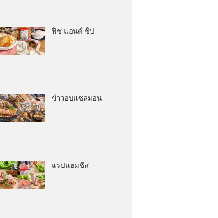
ฟิช แอนด์ ชิป
ข้าวอบแซลมอน
แรปแฮมชีส