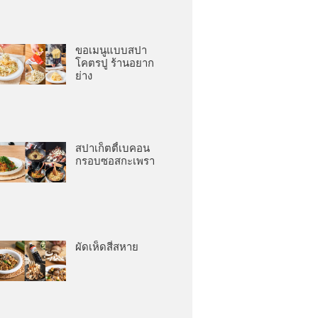
ขอเมนูแบบสปา
โคตรปู ร้านอยาก
ย่าง
สปาเก็ตตี้เบคอน
กรอบซอสกะเพรา
ผัดเห็ดสี่สหาย