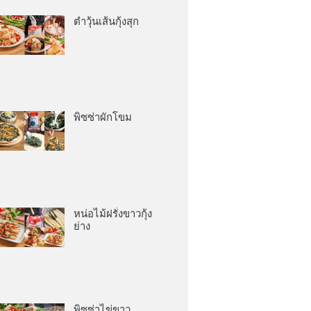
ตำวุ้นเส้นกุ้งสุก
พิซซ่าผักโขม
หน่อไม้ฝรั่งขาวกุ้ง
ย่าง
พิซซ่าไข่ขาว