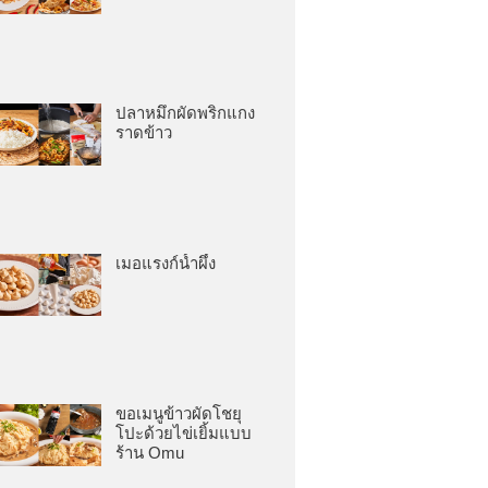
ปลาหมึกผัดพริกแกง
ราดข้าว
เมอแรงก์น้ำผึ้ง
ขอเมนูข้าวผัดโชยุ
โปะด้วยไข่เยิ้มแบบ
ร้าน Omu