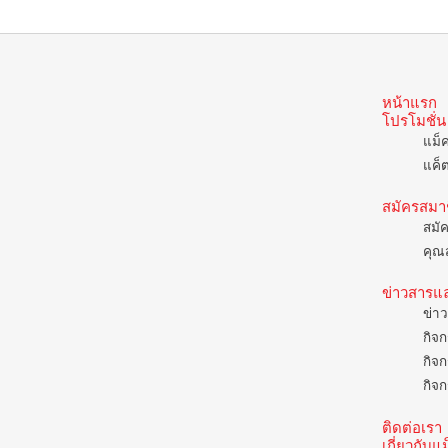
หน้าแรก
โปรโมชั่น
แม็
แค็
สมัครสมา
สมั
คุณส
ข่าวสารแ
ข่าว
กิจก
กิจก
กิจก
ติดต่อเรา
เกี่ยวกับ