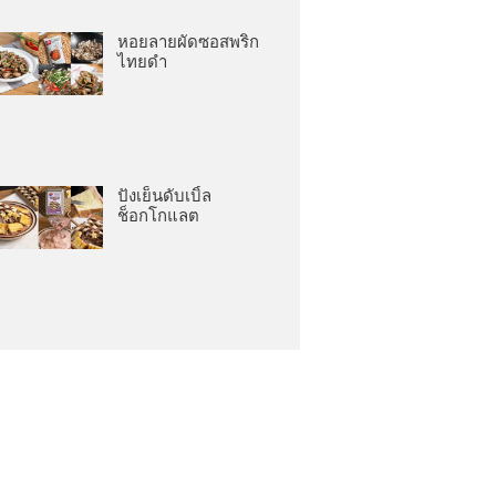
หอยลายผัดซอสพริก
ไทยดำ
ปังเย็นดับเบิ้ล
ช็อกโกแลต