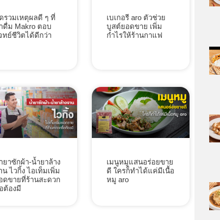
ัดรวมเหตุผลดี ๆ ที่
เบเกอรี aro ตัวช่วย
้ำดื่ม Makro ตอบ
บูสต์ยอดขาย เพิ่ม
จทย์ชีวิตได้ดีกว่า
กำไรให้ร้านกาแฟ
้ำยาซักผ้า-น้ำยาล้าง
เมนูหมูแสนอร่อยขาย
าน ไวกิ้ง ไอเท็มเพิ่ม
ดี ใครก็ทำได้แค่มีเนื้อ
อดขายที่ร้านสะดวก
หมู aro
้อต้องมี