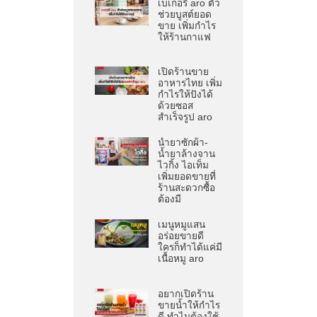
เบเกอรี aro ตัว
ช่วยบูสต์ยอด
ขาย เพิ่มกำไร
ให้ร้านกาแฟ
เปิดร้านขาย
อาหารไทย เพิ่ม
กำไรให้ปังได้
ด้วยซอส
สำเร็จรูป aro
น้ำยาซักผ้า-
น้ำยาล้างจาน
ไวกิ้ง ไอเท็ม
เพิ่มยอดขายที่
ร้านสะดวกซื้อ
ต้องมี
เมนูหมูแสน
อร่อยขายดี
ใครก็ทำได้แค่มี
เนื้อหมู aro
อยากเปิดร้าน
ขายน้ำให้กำไร
ดี ทำไมต้องใช้