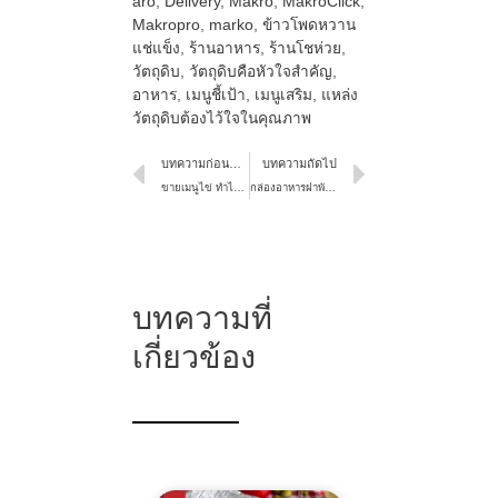
aro
,
Delivery
,
Makro
,
MakroClick
,
Makropro
,
marko
,
ข้าวโพดหวาน
แช่แข็ง
,
ร้านอาหาร
,
ร้านโชห่วย
,
วัตถุดิบ
,
วัตถุดิบคือหัวใจสำคัญ
,
อาหาร
,
เมนูชี้เป้า
,
เมนูเสริม
,
แหล่ง
วัตถุดิบต้องไว้ใจในคุณภาพ
บทความก่อนหน้า
บทความถัดไป
ขายเมนูไข่ ทำไมควรใช้ไข่ไก่ aro
กล่องอาหารฝาพับ aro ช่วยให้ร้านอาหารกำไรเติบโตได้มากกว่าที่คิด
บทความที่
เกี่ยวข้อง