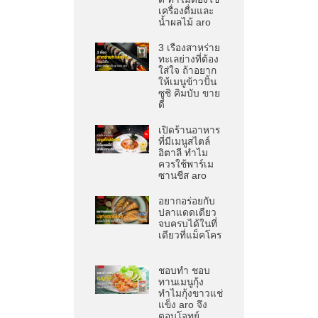
เครื่องดื่มและ
น้ำผลไม้ aro
3 เรื่องสาหร่าย
ทะเลย่างที่ต้อง
ใส่ใจ ถ้าอยาก
ให้เมนูข้าวปั้น
ซูชิ คิมบับ ขาย
ดี
เปิดร้านอาหาร
ที่มีเมนูสไตล์
อิตาลี ทำไม
ควรใช้พาร์เม
ซานชีส aro
อยากอร่อยกับ
ปลาแดดเดียว
จบครบได้ในที่
เดียวที่แม็คโคร
ชอบทำ ชอบ
ทานเมนูกุ้ง
ทำไมกุ้งขาวแช่
แข็ง aro จึง
ตอบโจทย์