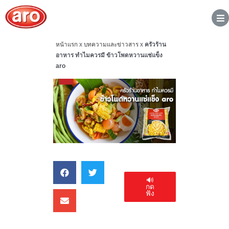
หน้าแรก
x
บทความและข่าวสาร
x
ครัวร้าน
อาหาร ทำไมควรมี ข้าวโพดหวานแช่แข็ง
aro
🔊
กด
ฟัง