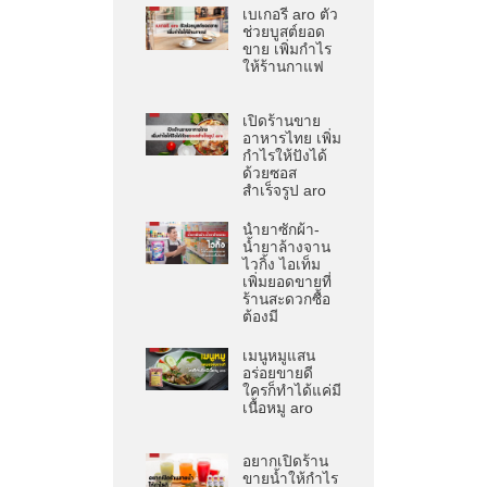
เบเกอรี aro ตัว
ช่วยบูสต์ยอด
ขาย เพิ่มกำไร
ให้ร้านกาแฟ
เปิดร้านขาย
อาหารไทย เพิ่ม
กำไรให้ปังได้
ด้วยซอส
สำเร็จรูป aro
น้ำยาซักผ้า-
น้ำยาล้างจาน
ไวกิ้ง ไอเท็ม
เพิ่มยอดขายที่
ร้านสะดวกซื้อ
ต้องมี
เมนูหมูแสน
อร่อยขายดี
ใครก็ทำได้แค่มี
เนื้อหมู aro
อยากเปิดร้าน
ขายน้ำให้กำไร