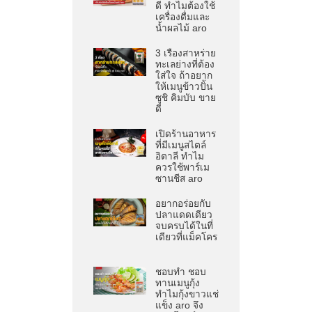
ดี ทำไมต้องใช้
เครื่องดื่มและ
น้ำผลไม้ aro
3 เรื่องสาหร่าย
ทะเลย่างที่ต้อง
ใส่ใจ ถ้าอยาก
ให้เมนูข้าวปั้น
ซูชิ คิมบับ ขาย
ดี
เปิดร้านอาหาร
ที่มีเมนูสไตล์
อิตาลี ทำไม
ควรใช้พาร์เม
ซานชีส aro
อยากอร่อยกับ
ปลาแดดเดียว
จบครบได้ในที่
เดียวที่แม็คโคร
ชอบทำ ชอบ
ทานเมนูกุ้ง
ทำไมกุ้งขาวแช่
แข็ง aro จึง