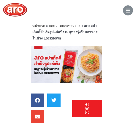
หน้าแรก
x
บทความและข่าวสาร
x
aro สปา
เก็ตตี้สำเร็จรูปแช่แข็ง เมนูทางรุ่งร้านอาหาร
ในช่วง Lockdown
🔊
กด
ฟัง