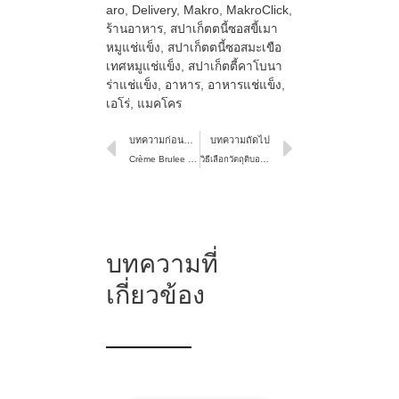
aro
,
Delivery
,
Makro
,
MakroClick
,
ร้านอาหาร
,
สปาเก็ตตนี้ซอสขี้เมา
หมูแช่แข็ง
,
สปาเก็ตตนี้ซอสมะเขือ
เทศหมูแช่แข็ง
,
สปาเก็ตตี้คาโบนา
ร่าแช่แข็ง
,
อาหาร
,
อาหารแช่แข็ง
,
เอโร่
,
แมคโคร
บทความก่อนหน้า
บทความถัดไป
Crème Brulee มันม่วง
วิธีเลือกวัตถุดิบอาหารทะเลให้สด สะอาด อร่อยดี มีคุณภาพ
บทความที่
เกี่ยวข้อง