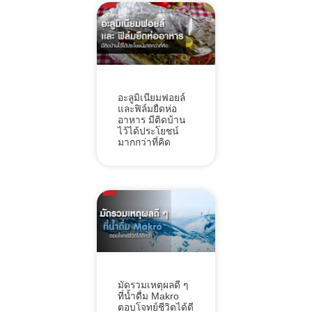
อะลูมิเนียมฟอยล์
และฟิล์มยืดห่อ
อาหาร มีติดบ้าน
ไว้ได้ประโยชน์
มากกว่าที่คิด
มัดรวมเหตุผลดี ๆ
ที่น้ำดื่ม Makro
ตอบโจทย์ชีวิตได้ดี