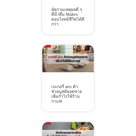
มัดรวมเหตุผลดี ๆ
ที่น้ำดื่ม Makro
ตอบโจทย์ชีวิตได้ดี
กว่า
เบเกอรี aro ตัว
ช่วยบูสต์ยอดขาย
เพิ่มกำไรให้ร้าน
กาแฟ