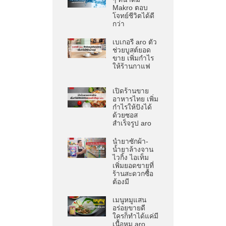
Makro ตอบ
โจทย์ชีวิตได้ดี
กว่า
เบเกอรี aro ตัว
ช่วยบูสต์ยอด
ขาย เพิ่มกำไร
ให้ร้านกาแฟ
เปิดร้านขาย
อาหารไทย เพิ่ม
กำไรให้ปังได้
ด้วยซอส
สำเร็จรูป aro
น้ำยาซักผ้า-
น้ำยาล้างจาน
ไวกิ้ง ไอเท็ม
เพิ่มยอดขายที่
ร้านสะดวกซื้อ
ต้องมี
เมนูหมูแสน
อร่อยขายดี
ใครก็ทำได้แค่มี
เนื้อหมู aro