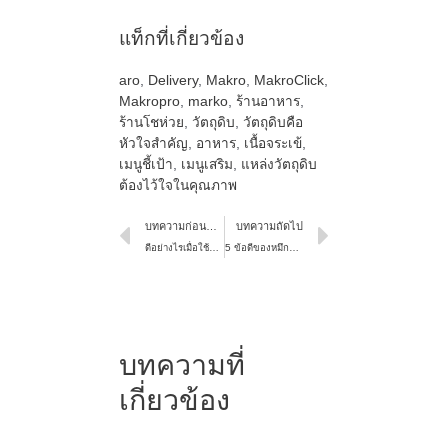
แท็กที่เกี่ยวข้อง
aro
,
Delivery
,
Makro
,
MakroClick
,
Makropro
,
marko
,
ร้านอาหาร
,
ร้านโชห่วย
,
วัตถุดิบ
,
วัตถุดิบคือ
หัวใจสำคัญ
,
อาหาร
,
เนื้อจระเข้
,
เมนูชี้เป้า
,
เมนูเสริม
,
แหล่งวัตถุดิบ
ต้องไว้ใจในคุณภาพ
บทความก่อนหน้า
บทความถัดไป
ดีอย่างไรเมื่อใช้ผักออร์แกนิค เป็นวัตถุดิบหลักในร้านอาหาร
5 ข้อดีของหมึกยักษ์แช่แข็ง ที่ร้านอาหารไม่ควรมองข้าม
บทความที่
เกี่ยวข้อง