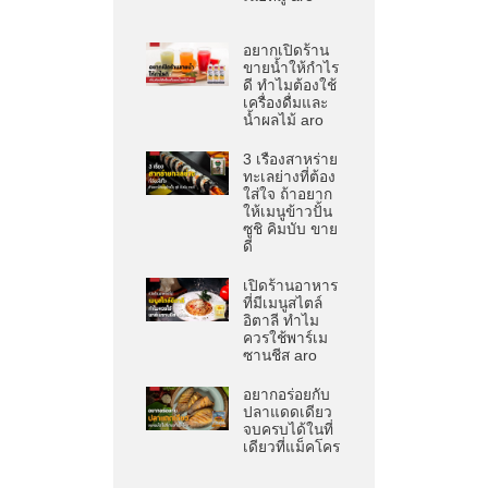
อยากเปิดร้าน
ขายน้ำให้กำไร
ดี ทำไมต้องใช้
เครื่องดื่มและ
น้ำผลไม้ aro
3 เรื่องสาหร่าย
ทะเลย่างที่ต้อง
ใส่ใจ ถ้าอยาก
ให้เมนูข้าวปั้น
ซูชิ คิมบับ ขาย
ดี
เปิดร้านอาหาร
ที่มีเมนูสไตล์
อิตาลี ทำไม
ควรใช้พาร์เม
ซานชีส aro
อยากอร่อยกับ
ปลาแดดเดียว
จบครบได้ในที่
เดียวที่แม็คโคร