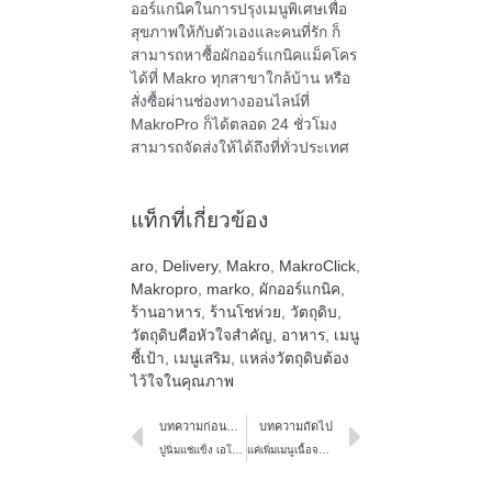
ออร์แกนิคในการปรุงเมนูพิเศษเพื่อ
สุขภาพให้กับตัวเองและคนที่รัก ก็
สามารถหาซื้อผักออร์แกนิคแม็คโคร
ได้ที่ Makro ทุกสาขาใกล้บ้าน หรือ
สั่งซื้อผ่านช่องทางออนไลน์ที่
MakroPro ก็ได้ตลอด 24 ชั่วโมง
สามารถจัดส่งให้ได้ถึงที่ทั่วประเทศ
แท็กที่เกี่ยวข้อง
aro
,
Delivery
,
Makro
,
MakroClick
,
Makropro
,
marko
,
ผักออร์แกนิค
,
ร้านอาหาร
,
ร้านโชห่วย
,
วัตถุดิบ
,
วัตถุดิบคือหัวใจสำคัญ
,
อาหาร
,
เมนู
ชี้เป้า
,
เมนูเสริม
,
แหล่งวัตถุดิบต้อง
ไว้ใจในคุณภาพ
บทความก่อนหน้า
บทความถัดไป
ปูนิ่มแช่แข็ง เอโร่ ช่วยลดต้นทุนเพิ่มกำไร ให้ร้านอาหารได้อย่างไรบ้าง
แค่เพิ่มเมนูเนื้อจระเข้ ยอดขายร้านอาหารก็เพิ่มขึ้นได้