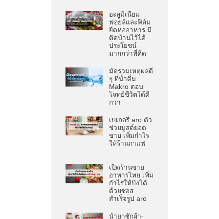
อะลูมิเนียม
ฟอยล์และฟิล์ม
ยืดห่ออาหาร มี
ติดบ้านไว้ได้
ประโยชน์
มากกว่าที่คิด
มัดรวมเหตุผลดี
ๆ ที่น้ำดื่ม
Makro ตอบ
โจทย์ชีวิตได้ดี
กว่า
เบเกอรี aro ตัว
ช่วยบูสต์ยอด
ขาย เพิ่มกำไร
ให้ร้านกาแฟ
เปิดร้านขาย
อาหารไทย เพิ่ม
กำไรให้ปังได้
ด้วยซอส
สำเร็จรูป aro
น้ำยาซักผ้า-