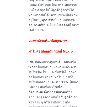
เมนูใดก็แล้วแต่ที่ใช้ผักออร์แกนิค
เป็นองค์ประกอบ ก็จะช่วยเพิ่มความ
มั่นใจ ดึงดูดใจให้ลูกค้ารู้สึกดีที่ได้
ทานมากขึ้นได้ เพราะอย่างน้อยผักที่
อยู่ในเมนู
ทุกๆ จาน
นั้น ก็เป็นผักสด
คุณภาพที่มีประโยชน์ปลอดภัยไร้สาร
เคมี 100%
มองหาผักออร์แกนิคคุณภาพ
ทำไมต้องผักออร์แกนิคที่
Makro
เชื่อเหลือเกินว่าทุกคนคุ้นเคยกับชื่อ
“ผักออร์แกนิค” กันมานานแล้วเพราะ
ไม่ใช่เรื่องใหม่ แต่เชื่อหรือไม่ว่าผัก
ออร์แกนิคที่ขายกันทั่วไป บางทีก็
ไม่ใช่ผักออร์แกนิคแท้ 100% เป็นแต่
เพียงการยืมชื่อมาใช้
เพื่อ
วัตถุประสงค์ทางการตลาด
สร้าง
ความดึงดูดความสนใจ
กับลูกค้า
อีก
ทั้งหลาย ๆ ครั้งเรามักพบว่าผัก