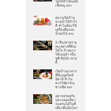
ใครก็ทำได้แค่มี
เนื้อหมู aro
อยากเปิดร้าน
ขายน้ำให้กำไร
ดี ทำไมต้องใช้
เครื่องดื่มและ
น้ำผลไม้ aro
3 เรื่องสาหร่าย
ทะเลย่างที่ต้อง
ใส่ใจ ถ้าอยาก
ให้เมนูข้าวปั้น
ซูชิ คิมบับ ขาย
ดี
เปิดร้านอาหาร
ที่มีเมนูสไตล์
อิตาลี ทำไม
ควรใช้พาร์เม
ซานชีส aro
อยากอร่อยกับ
ปลาแดดเดียว
จบครบได้ในที่
เดียวที่แม็คโคร