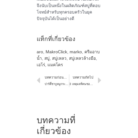
จึงนับเป็นหนึ่งในผลิตภัณฑ์สบู่ที่ตอบ
โจทย์สำหรับทุกครอบครัวในยุค
ปัจจุบันได้เป็นอย่างดี
แท็กที่เกี่ยวข้อง
aro
,
MakroClick
,
marko
,
ครีมอาบ
น้ำ
,
สบู่
,
สบู่เหลว
,
สบู่เหลวล้างมือ
,
เอโร่
,
แมคโคร
บทความก่อนหน้า
บทความถัดไป
ปาร์ตี้ชาบูหมูกระทะสงกรานต์ ทำไมต้องหมูแช่แข็ง aro
3 เหตุผลที่คนชอบกินผัก ตกหลุมรักผักแช่แข็งเดลิเฟรช
บทความที่
เกี่ยวข้อง