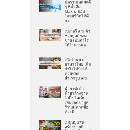
มัดรวมเหตุผลดี
ๆ ที่น้ำดื่ม
Makro ตอบ
โจทย์ชีวิตได้ดี
กว่า
เบเกอรี aro ตัว
ช่วยบูสต์ยอด
ขาย เพิ่มกำไร
ให้ร้านกาแฟ
เปิดร้านขาย
อาหารไทย เพิ่ม
กำไรให้ปังได้
ด้วยซอส
สำเร็จรูป aro
น้ำยาซักผ้า-
น้ำยาล้างจาน
ไวกิ้ง ไอเท็ม
เพิ่มยอดขายที่
ร้านสะดวกซื้อ
ต้องมี
เมนูหมูแสน
อร่อยขายดี