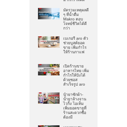
มัดรวมเหตุผลดี
ๆ ที่น้ำดื่ม
Makro ตอบ
โจทย์ชีวิตได้ดี
กว่า
เบเกอรี aro ตัว
ช่วยบูสต์ยอด
ขาย เพิ่มกำไร
ให้ร้านกาแฟ
เปิดร้านขาย
อาหารไทย เพิ่ม
กำไรให้ปังได้
ด้วยซอส
สำเร็จรูป aro
น้ำยาซักผ้า-
น้ำยาล้างจาน
ไวกิ้ง ไอเท็ม
เพิ่มยอดขายที่
ร้านสะดวกซื้อ
ต้องมี