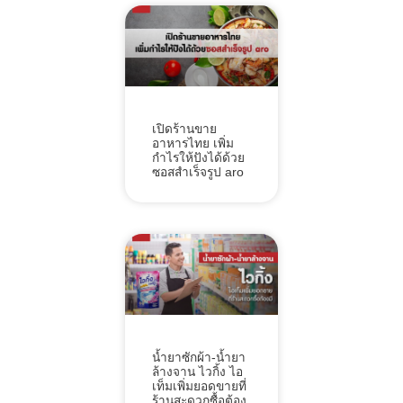
เปิดร้านขาย
อาหารไทย เพิ่ม
กำไรให้ปังได้ด้วย
ซอสสำเร็จรูป aro
น้ำยาซักผ้า-น้ำยา
ล้างจาน ไวกิ้ง ไอ
เท็มเพิ่มยอดขายที่
ร้านสะดวกซื้อต้อง