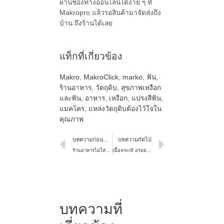
ผ่านช่องทางออนไลน์ได้ง่าย ๆ ที่
Makropro แล้วรอสินค้ามาจัดส่งถึง
บ้าน ถึงร้านได้เลย
แท็กที่เกี่ยวข้อง
Makro
,
MakroClick
,
marko
,
ฟัน
,
ร้านอาหาร
,
วัตถุดิบ
,
สุขภาพเหงือก
และฟัน
,
อาหาร
,
เหงือก
,
แปรงสีฟัน
,
แมคโคร
,
แหล่งวัตถุดิบต้องไว้ใจใน
คุณภาพ
บทความก่อนหน้า
บทความถัดไป
ร้านอาหารไม่ใส่ใจเรื่องน้ำสลัด เสี่ยงกำไรหดลูกค้าหายไม่รู้ตัว
เนื้อจระเข้ อร่อย มีประโยชน์ ขายง่าย ขายดี กว่าที่คิด
บทความที่