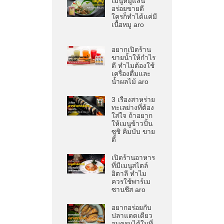
เมนูหมูแสน
อร่อยขายดี
ใครก็ทำได้แค่มี
เนื้อหมู aro
อยากเปิดร้าน
ขายน้ำให้กำไร
ดี ทำไมต้องใช้
เครื่องดื่มและ
น้ำผลไม้ aro
3 เรื่องสาหร่าย
ทะเลย่างที่ต้อง
ใส่ใจ ถ้าอยาก
ให้เมนูข้าวปั้น
ซูชิ คิมบับ ขาย
ดี
เปิดร้านอาหาร
ที่มีเมนูสไตล์
อิตาลี ทำไม
ควรใช้พาร์เม
ซานชีส aro
อยากอร่อยกับ
ปลาแดดเดียว
จบครบได้ในที่